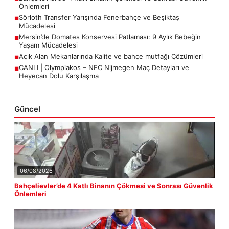
Önlemleri
Sörloth Transfer Yarışında Fenerbahçe ve Beşiktaş
■
Mücadelesi
Mersin’de Domates Konservesi Patlaması: 9 Aylık Bebeğin
■
Yaşam Mücadelesi
Açık Alan Mekanlarında Kalite ve bahçe mutfağı Çözümleri
■
CANLI | Olympiakos – NEC Nijmegen Maç Detayları ve
■
Heyecan Dolu Karşılaşma
Güncel
06/08/2026
Bahçelievler’de 4 Katlı Binanın Çökmesi ve Sonrası Güvenlik
Önlemleri