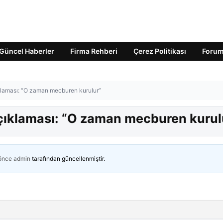
Güncel Haberler
Firma Rehberi
Çerez Politikası
Foru
ıklaması: “O zaman mecburen kurulur”
açıklaması: “O zaman mecburen kurul
 önce
admin
tarafından güncellenmiştir.