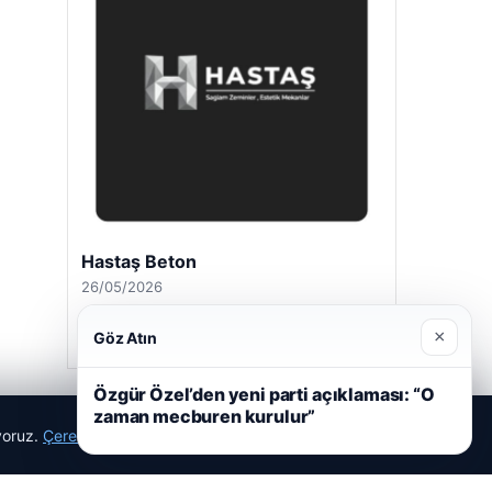
Hastaş Beton
26/05/2026
×
Göz Atın
Özgür Özel’den yeni parti açıklaması: “O
zaman mecburen kurulur”
ıyoruz.
Çerez Politikamız
Reddet
Kabul Et