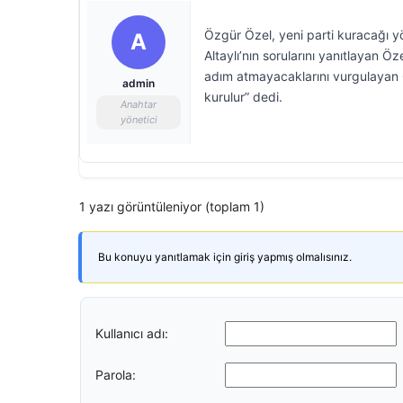
Özgür Özel, yeni parti kuracağı yö
A
Altaylı’nın sorularını yanıtlayan Öze
adım atmayacaklarını vurgulayan Ö
admin
kurulur” dedi.
Anahtar
yönetici
1 yazı görüntüleniyor (toplam 1)
Bu konuyu yanıtlamak için giriş yapmış olmalısınız.
Kullanıcı adı:
Parola: