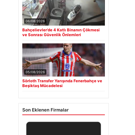
06/08/2026
Bahçelievler’de 4 Katlı Binanın Çökmesi
ve Sonrası Güvenlik Önlemleri
05/08/2026
Sörloth Transfer Yarışında Fenerbahçe ve
Beşiktaş Mücadelesi
Son Eklenen Firmalar