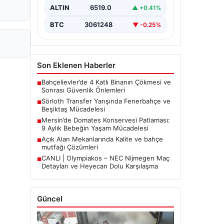
etkiledi. 19 Eylül 2023 tarihinde…
ALTIN
6519.0
▲ +0.41%
BTC
3061248
▼ -0.25%
Son Eklenen Haberler
Bahçelievler’de 4 Katlı Binanın Çökmesi ve
■
Sonrası Güvenlik Önlemleri
Sörloth Transfer Yarışında Fenerbahçe ve
■
Beşiktaş Mücadelesi
Mersin’de Domates Konservesi Patlaması:
■
9 Aylık Bebeğin Yaşam Mücadelesi
Açık Alan Mekanlarında Kalite ve bahçe
■
mutfağı Çözümleri
CANLI | Olympiakos – NEC Nijmegen Maç
■
Detayları ve Heyecan Dolu Karşılaşma
Güncel