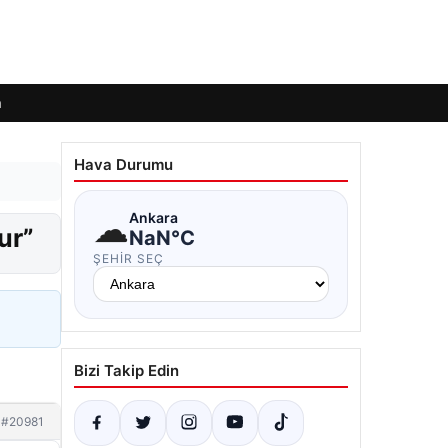
m
Hava Durumu
☁
Ankara
ur”
NaN°C
ŞEHIR SEÇ
Bizi Takip Edin
#20981