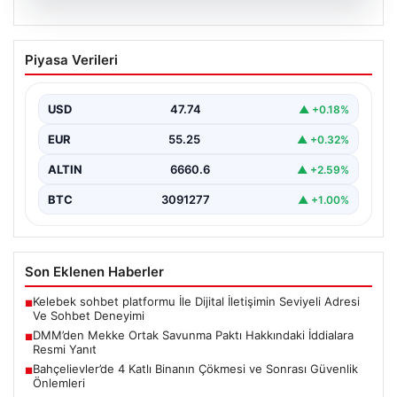
07.08.2026
DMM’den Mekke Ortak Savunma Paktı
Piyasa Verileri
Hakkındaki İddialara Resmi Yanıt
Dezenformasyonla Mücadele Merkezi (DMM), Türkiye,
Suudi Arabistan ve Pakistan arasında imzalandığı
USD
47.74
▲ +0.18%
belirtilen Mekke Ortak…
EUR
55.25
▲ +0.32%
ALTIN
6660.6
▲ +2.59%
BTC
3091277
▲ +1.00%
Son Eklenen Haberler
Kelebek sohbet platformu İle Dijital İletişimin Seviyeli Adresi
■
Ve Sohbet Deneyimi
DMM’den Mekke Ortak Savunma Paktı Hakkındaki İddialara
■
Resmi Yanıt
Bahçelievler’de 4 Katlı Binanın Çökmesi ve Sonrası Güvenlik
■
Önlemleri