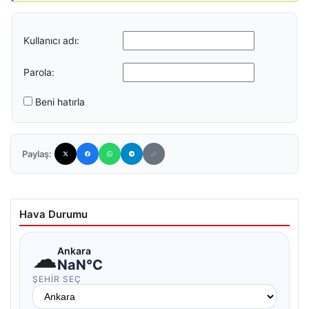
Kullanıcı adı:
Parola:
Beni hatırla
Paylaş:
Hava Durumu
☁
Ankara
NaN°C
ŞEHIR SEÇ