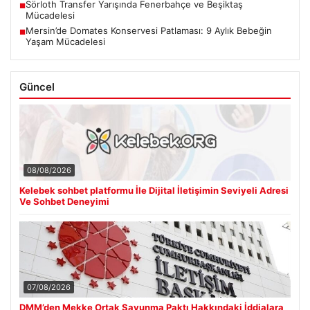
Sörloth Transfer Yarışında Fenerbahçe ve Beşiktaş
■
Mücadelesi
Mersin’de Domates Konservesi Patlaması: 9 Aylık Bebeğin
■
Yaşam Mücadelesi
Güncel
08/08/2026
Kelebek sohbet platformu İle Dijital İletişimin Seviyeli Adresi
Ve Sohbet Deneyimi
07/08/2026
DMM’den Mekke Ortak Savunma Paktı Hakkındaki İddialara