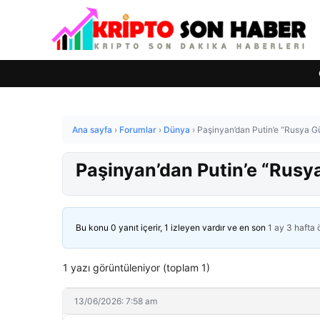
Ana sayfa
›
Forumlar
›
Dünya
›
Paşinyan’dan Putin’e “Rusya Gü
Paşinyan’dan Putin’e “Rusya
Bu konu 0 yanıt içerir, 1 izleyen vardır ve en son
1 ay 3 hafta
1 yazı görüntüleniyor (toplam 1)
13/06/2026: 7:58 am