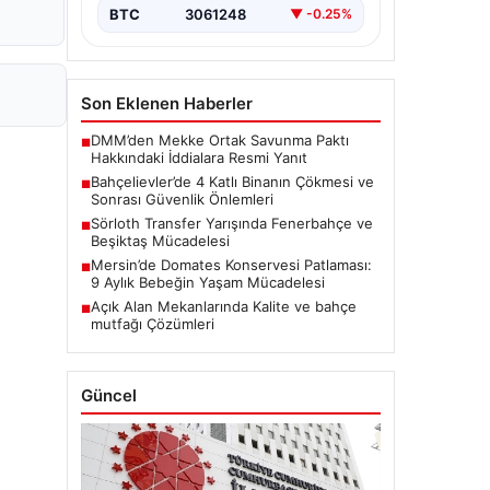
BTC
3061248
▼ -0.25%
Son Eklenen Haberler
DMM’den Mekke Ortak Savunma Paktı
■
Hakkındaki İddialara Resmi Yanıt
Bahçelievler’de 4 Katlı Binanın Çökmesi ve
■
Sonrası Güvenlik Önlemleri
Sörloth Transfer Yarışında Fenerbahçe ve
■
Beşiktaş Mücadelesi
Mersin’de Domates Konservesi Patlaması:
■
9 Aylık Bebeğin Yaşam Mücadelesi
Açık Alan Mekanlarında Kalite ve bahçe
■
mutfağı Çözümleri
Güncel