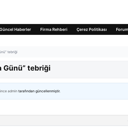
Güncel Haberler
Firma Rehberi
Çerez Politikası
Foru
nü” tebriği
 Günü” tebriği
 önce
admin
tarafından güncellenmiştir.