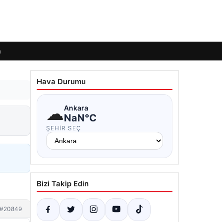
m
Hava Durumu
☁
Ankara
NaN°C
ŞEHIR SEÇ
Bizi Takip Edin
#20849