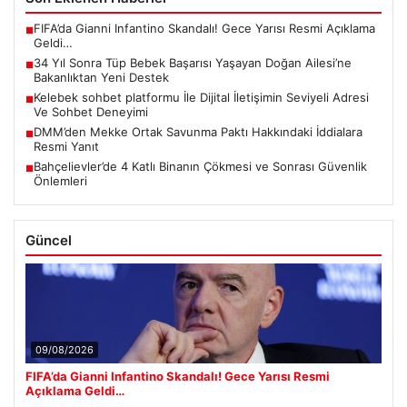
FIFA’da Gianni Infantino Skandalı! Gece Yarısı Resmi Açıklama
■
Geldi…
34 Yıl Sonra Tüp Bebek Başarısı Yaşayan Doğan Ailesi’ne
■
Bakanlıktan Yeni Destek
Kelebek sohbet platformu İle Dijital İletişimin Seviyeli Adresi
■
Ve Sohbet Deneyimi
DMM’den Mekke Ortak Savunma Paktı Hakkındaki İddialara
■
Resmi Yanıt
Bahçelievler’de 4 Katlı Binanın Çökmesi ve Sonrası Güvenlik
■
Önlemleri
Güncel
09/08/2026
FIFA’da Gianni Infantino Skandalı! Gece Yarısı Resmi
Açıklama Geldi…