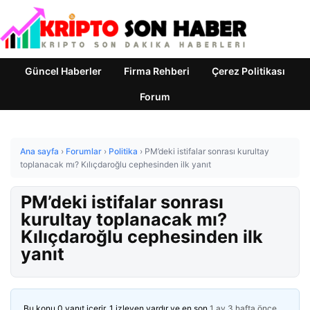
Güncel Haberler
Firma Rehberi
Çerez Politikası
Forum
Ana sayfa
›
Forumlar
›
Politika
›
PM’deki istifalar sonrası kurultay
toplanacak mı? Kılıçdaroğlu cephesinden ilk yanıt
PM’deki istifalar sonrası
kurultay toplanacak mı?
Kılıçdaroğlu cephesinden ilk
yanıt
Bu konu 0 yanıt içerir, 1 izleyen vardır ve en son
1 ay 3 hafta önce