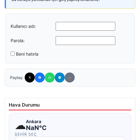
Kullanıcı adı:
Parola:
Beni hatırla
Paylaş:
Hava Durumu
☁
Ankara
NaN°C
ŞEHIR SEÇ