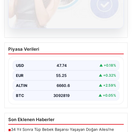
08.08.2026
Kelebek sohbet platformu İle Dijital
Piyasa Verileri
İletişimin Seviyeli Adresi Ve Sohbet
Deneyimi
USD
47.74
▲ +0.18%
Dijital ortamında insanların seviyeli bir şekilde iletişim
kurması ciddi bir değer barındırmaktadır. Halen pek…
EUR
55.25
▲ +0.32%
ALTIN
6660.6
▲ +2.59%
BTC
3092819
▲ +0.05%
Son Eklenen Haberler
34 Yıl Sonra Tüp Bebek Başarısı Yaşayan Doğan Ailesi’ne
■