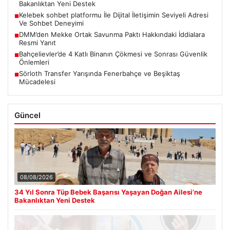
Bakanlıktan Yeni Destek
Kelebek sohbet platformu İle Dijital İletişimin Seviyeli Adresi
■
Ve Sohbet Deneyimi
DMM’den Mekke Ortak Savunma Paktı Hakkındaki İddialara
■
Resmi Yanıt
Bahçelievler’de 4 Katlı Binanın Çökmesi ve Sonrası Güvenlik
■
Önlemleri
Sörloth Transfer Yarışında Fenerbahçe ve Beşiktaş
■
Mücadelesi
Güncel
08/08/2026
34 Yıl Sonra Tüp Bebek Başarısı Yaşayan Doğan Ailesi’ne
Bakanlıktan Yeni Destek