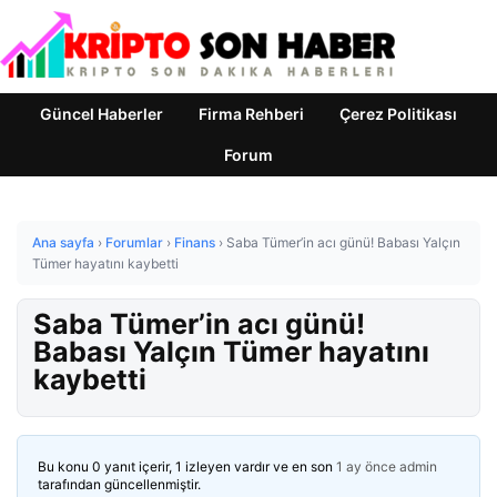
Güncel Haberler
Firma Rehberi
Çerez Politikası
Forum
Ana sayfa
›
Forumlar
›
Finans
›
Saba Tümer’in acı günü! Babası Yalçın
Tümer hayatını kaybetti
Saba Tümer’in acı günü!
Babası Yalçın Tümer hayatını
kaybetti
Bu konu 0 yanıt içerir, 1 izleyen vardır ve en son
1 ay önce
admin
tarafından güncellenmiştir.