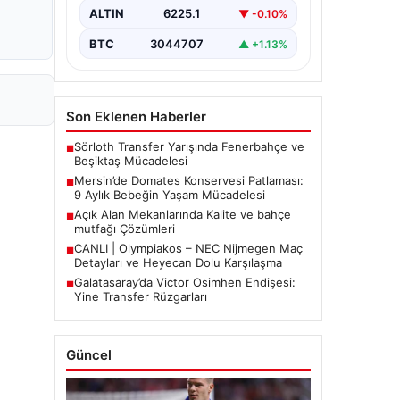
etkiledi. 19 Eylül 2023 tarihinde…
ALTIN
6225.1
▼ -0.10%
BTC
3044707
▲ +1.13%
Son Eklenen Haberler
Sörloth Transfer Yarışında Fenerbahçe ve
■
Beşiktaş Mücadelesi
Mersin’de Domates Konservesi Patlaması:
■
9 Aylık Bebeğin Yaşam Mücadelesi
Açık Alan Mekanlarında Kalite ve bahçe
■
mutfağı Çözümleri
CANLI | Olympiakos – NEC Nijmegen Maç
■
Detayları ve Heyecan Dolu Karşılaşma
Galatasaray’da Victor Osimhen Endişesi:
■
Yine Transfer Rüzgarları
Güncel