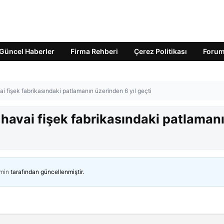
Güncel Haberler
Firma Rehberi
Çerez Politikası
Foru
ai fişek fabrikasındaki patlamanın üzerinden 6 yıl geçti
 havai fişek fabrikasındaki patlaman
min
tarafından güncellenmiştir.