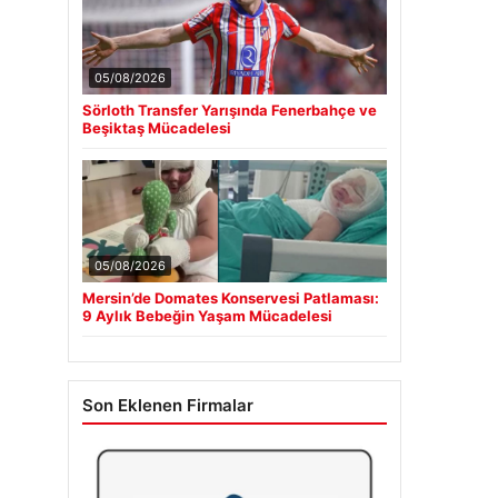
05/08/2026
Sörloth Transfer Yarışında Fenerbahçe ve
Beşiktaş Mücadelesi
05/08/2026
Mersin’de Domates Konservesi Patlaması:
9 Aylık Bebeğin Yaşam Mücadelesi
Son Eklenen Firmalar