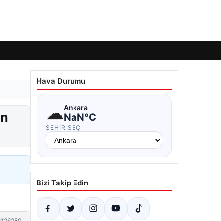
m
Hava Durumu
☁
Ankara
ın
NaN°C
ŞEHIR SEÇ
Bizi Takip Edin
#26280