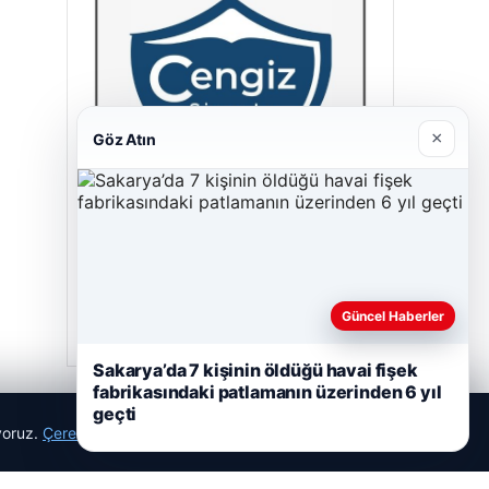
×
Göz Atın
Cengiz Sigorta
23/06/2026
Güncel Haberler
Sakarya’da 7 kişinin öldüğü havai fişek
fabrikasındaki patlamanın üzerinden 6 yıl
geçti
ıyoruz.
Çerez Politikamız
Reddet
Kabul Et