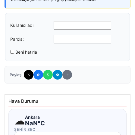
Kullanıcı adı:
Parola:
Beni hatırla
Paylaş:
Hava Durumu
☁
Ankara
NaN°C
ŞEHIR SEÇ