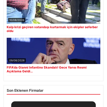
10/08/2026
Kalp krizi geçiren vatandaşı kurtarmak için ekipler seferber
oldu
09/08/2026
FIFA’da Gianni Infantino Skandalı! Gece Yarısı Resmi
Açıklama Geldi…
Son Eklenen Firmalar