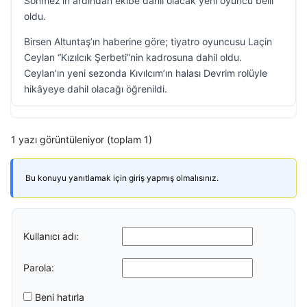
Sönmez’in ardından ekibe dahil olacak yeni oyuncu belli
oldu.
Birsen Altuntaş’ın haberine göre; tiyatro oyuncusu Laçin
Ceylan “Kızılcık Şerbeti”nin kadrosuna dahil oldu.
Ceylan’ın yeni sezonda Kıvılcım’ın halası Devrim rolüyle
hikâyeye dahil olacağı öğrenildi.
1 yazı görüntüleniyor (toplam 1)
Bu konuyu yanıtlamak için giriş yapmış olmalısınız.
Kullanıcı adı:
Parola:
Beni hatırla