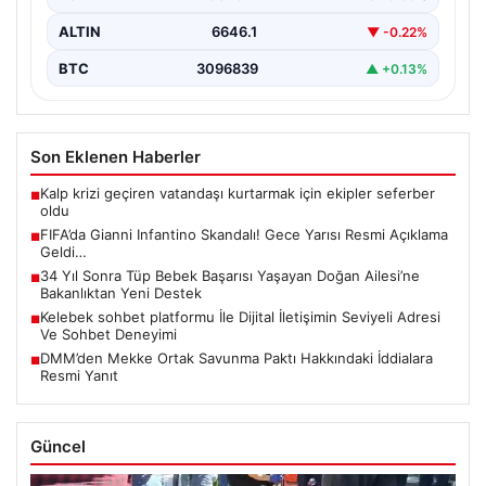
ALTIN
6646.1
▼ -0.22%
BTC
3096839
▲ +0.13%
Son Eklenen Haberler
Kalp krizi geçiren vatandaşı kurtarmak için ekipler seferber
■
oldu
FIFA’da Gianni Infantino Skandalı! Gece Yarısı Resmi Açıklama
■
Geldi…
34 Yıl Sonra Tüp Bebek Başarısı Yaşayan Doğan Ailesi’ne
■
Bakanlıktan Yeni Destek
Kelebek sohbet platformu İle Dijital İletişimin Seviyeli Adresi
■
Ve Sohbet Deneyimi
DMM’den Mekke Ortak Savunma Paktı Hakkındaki İddialara
■
Resmi Yanıt
Güncel