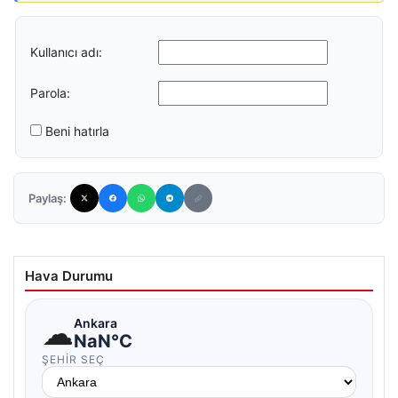
Kullanıcı adı:
Parola:
Beni hatırla
Paylaş:
Hava Durumu
☁
Ankara
NaN°C
ŞEHIR SEÇ