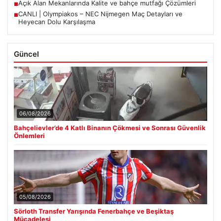
Açık Alan Mekanlarında Kalite ve bahçe mutfağı Çözümleri
■
CANLI | Olympiakos – NEC Nijmegen Maç Detayları ve
■
Heyecan Dolu Karşılaşma
Güncel
06/08/2026
Bahçelievler’de 4 Katlı Binanın Çökmesi ve Sonrası Güvenlik
Önlemleri
05/08/2026
Sörloth Transfer Yarışında Fenerbahçe ve Beşiktaş
Mücadelesi