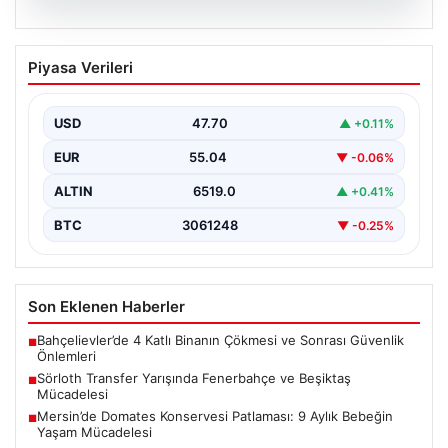
05.08.2026
Sörloth Transfer Yarışında Fenerbahçe
Piyasa Verileri
ve Beşiktaş Mücadelesi
Türkiye'de transfer dönemi yoğun bir rekabet ortamına
sahne olurken, Süper Lig’in iki büyük devi,…
USD
47.70
▲ +0.11%
EUR
55.04
▼ -0.06%
ALTIN
6519.0
▲ +0.41%
BTC
3061248
▼ -0.25%
Son Eklenen Haberler
Bahçelievler’de 4 Katlı Binanın Çökmesi ve Sonrası Güvenlik
■
Önlemleri
Sörloth Transfer Yarışında Fenerbahçe ve Beşiktaş
■
Mücadelesi
Mersin’de Domates Konservesi Patlaması: 9 Aylık Bebeğin
■
Yaşam Mücadelesi