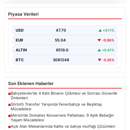
05.08.2026
Sörloth Transfer Yarışında Fenerbahçe
Piyasa Verileri
ve Beşiktaş Mücadelesi
Türkiye'de transfer dönemi yoğun bir rekabet ortamına
sahne olurken, Süper Lig’in iki büyük devi,…
USD
47.70
▲ +0.11%
EUR
55.04
▼ -0.06%
ALTIN
6519.0
▲ +0.41%
BTC
3061248
▼ -0.25%
Son Eklenen Haberler
Bahçelievler’de 4 Katlı Binanın Çökmesi ve Sonrası Güvenlik
■
Önlemleri
Sörloth Transfer Yarışında Fenerbahçe ve Beşiktaş
■
Mücadelesi
Mersin’de Domates Konservesi Patlaması: 9 Aylık Bebeğin
■
Yaşam Mücadelesi
Açık Alan Mekanlarında Kalite ve bahçe mutfağı Çözümleri
■