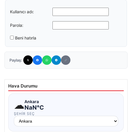
Kullanıcı adı:
Parola:
Beni hatırla
Paylaş:
Hava Durumu
☁
Ankara
NaN°C
ŞEHIR SEÇ