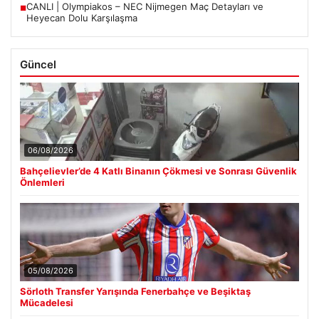
CANLI | Olympiakos – NEC Nijmegen Maç Detayları ve
■
Heyecan Dolu Karşılaşma
Güncel
06/08/2026
Bahçelievler’de 4 Katlı Binanın Çökmesi ve Sonrası Güvenlik
Önlemleri
05/08/2026
Sörloth Transfer Yarışında Fenerbahçe ve Beşiktaş
Mücadelesi