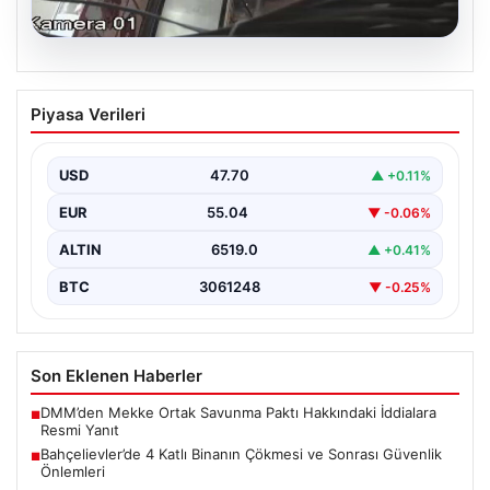
06.08.2026
Bahçelievler’de 4 Katlı Binanın Çökmesi
Piyasa Verileri
ve Sonrası Güvenlik Önlemleri
Bahçelievler ilçesinde, gece saatlerinde yaşanan olay,
bölge sakinleri ve yetkilileri korkutan anlara sahne oldu.
USD
47.70
▲ +0.11%
…
EUR
55.04
▼ -0.06%
ALTIN
6519.0
▲ +0.41%
BTC
3061248
▼ -0.25%
Son Eklenen Haberler
DMM’den Mekke Ortak Savunma Paktı Hakkındaki İddialara
■
Resmi Yanıt
Bahçelievler’de 4 Katlı Binanın Çökmesi ve Sonrası Güvenlik
■
Önlemleri