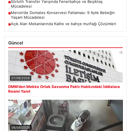
Sörloth Transfer Yarışında Fenerbahçe ve Beşiktaş
■
Mücadelesi
Mersin’de Domates Konservesi Patlaması: 9 Aylık Bebeğin
■
Yaşam Mücadelesi
Açık Alan Mekanlarında Kalite ve bahçe mutfağı Çözümleri
■
Güncel
07/08/2026
DMM’den Mekke Ortak Savunma Paktı Hakkındaki İddialara
Resmi Yanıt
06/08/2026