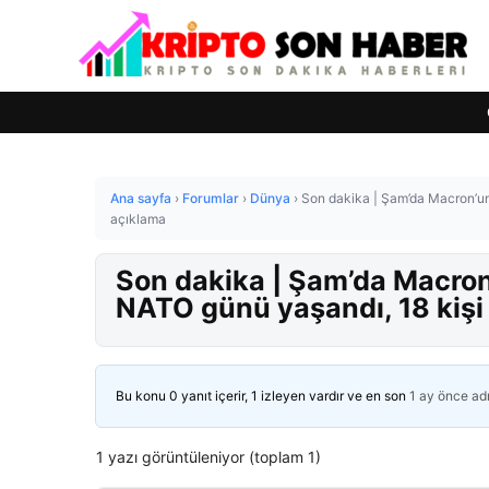
Ana sayfa
›
Forumlar
›
Dünya
›
Son dakika | Şam’da Macron’un 
açıklama
Son dakika | Şam’da Macron’
NATO günü yaşandı, 18 kişi
Bu konu 0 yanıt içerir, 1 izleyen vardır ve en son
1 ay önce
ad
1 yazı görüntüleniyor (toplam 1)