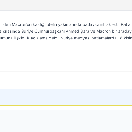
deri Macron’un kaldığı otelin yakınlarında patlayıcı infilak etti. Patl
ama sırasında Suriye Cumhurbaşkanı Ahmed Şara ve Macron bir araday
muna ilişkin ilk açıklama geldi. Suriye medyası patlamalarda 18 kişin