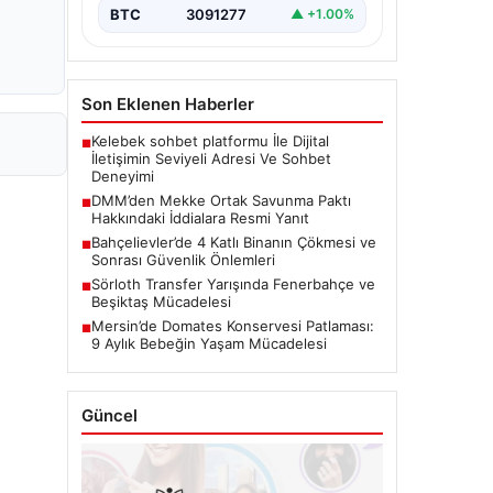
BTC
3091277
▲ +1.00%
Son Eklenen Haberler
Kelebek sohbet platformu İle Dijital
■
İletişimin Seviyeli Adresi Ve Sohbet
Deneyimi
DMM’den Mekke Ortak Savunma Paktı
■
Hakkındaki İddialara Resmi Yanıt
Bahçelievler’de 4 Katlı Binanın Çökmesi ve
■
Sonrası Güvenlik Önlemleri
Sörloth Transfer Yarışında Fenerbahçe ve
■
Beşiktaş Mücadelesi
Mersin’de Domates Konservesi Patlaması:
■
9 Aylık Bebeğin Yaşam Mücadelesi
Güncel