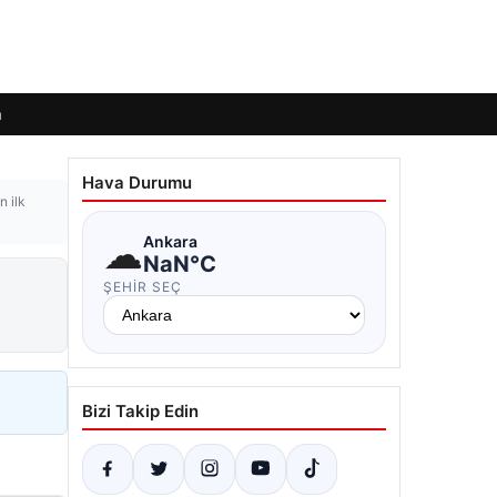
m
Hava Durumu
n ilk
☁
Ankara
NaN°C
ŞEHIR SEÇ
Bizi Takip Edin