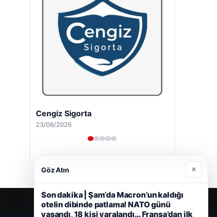
Hastaş Beton
26/05/2026
×
Göz Atın
Son dakika | Şam’da Macron’un kaldığı
otelin dibinde patlama! NATO günü
yaşandı, 18 kişi yaralandı… Fransa’dan ilk