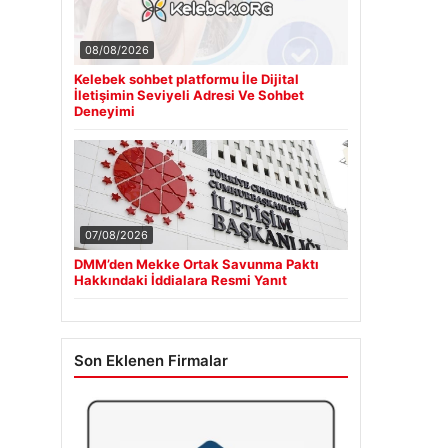
08/08/2026
Kelebek sohbet platformu İle Dijital
İletişimin Seviyeli Adresi Ve Sohbet
Deneyimi
07/08/2026
DMM’den Mekke Ortak Savunma Paktı
Hakkındaki İddialara Resmi Yanıt
Son Eklenen Firmalar