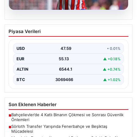
05.08.2026
Sörloth Transfer Yarışında Fenerbahçe
Piyasa Verileri
ve Beşiktaş Mücadelesi
Türkiye'de transfer dönemi yoğun bir rekabet ortamına
sahne olurken, Süper Lig’in iki büyük devi,…
USD
47.59
• 0.01%
EUR
55.13
▲ +0.18%
ALTIN
6544.1
▲ +0.74%
BTC
3069466
▲ +1.02%
Son Eklenen Haberler
Bahçelievler’de 4 Katlı Binanın Çökmesi ve Sonrası Güvenlik
■
Önlemleri
Sörloth Transfer Yarışında Fenerbahçe ve Beşiktaş
■
Mücadelesi