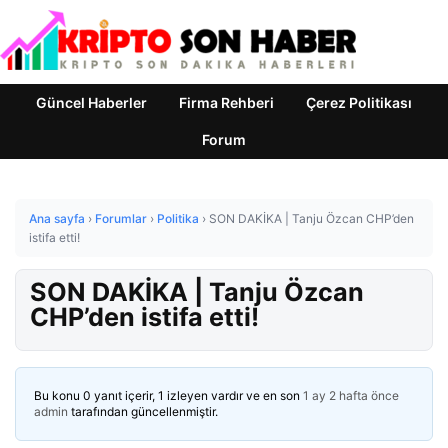
Güncel Haberler
Firma Rehberi
Çerez Politikası
Forum
Ana sayfa
›
Forumlar
›
Politika
›
SON DAKİKA | Tanju Özcan CHP’den
istifa etti!
SON DAKİKA | Tanju Özcan
CHP’den istifa etti!
Bu konu 0 yanıt içerir, 1 izleyen vardır ve en son
1 ay 2 hafta önce
admin
tarafından güncellenmiştir.