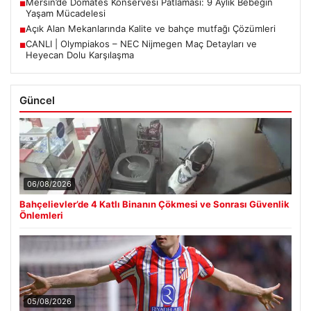
Mersin’de Domates Konservesi Patlaması: 9 Aylık Bebeğin
■
Yaşam Mücadelesi
Açık Alan Mekanlarında Kalite ve bahçe mutfağı Çözümleri
■
CANLI | Olympiakos – NEC Nijmegen Maç Detayları ve
■
Heyecan Dolu Karşılaşma
Güncel
06/08/2026
Bahçelievler’de 4 Katlı Binanın Çökmesi ve Sonrası Güvenlik
Önlemleri
05/08/2026