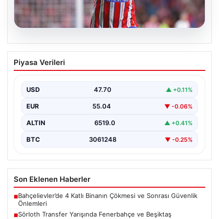
05.08.2026
Sörloth Transfer Yarışında Fenerbahçe
Piyasa Verileri
ve Beşiktaş Mücadelesi
Türkiye'de transfer dönemi yoğun bir rekabet ortamına
sahne olurken, Süper Lig’in iki büyük devi,…
USD
47.70
▲ +0.11%
EUR
55.04
▼ -0.06%
ALTIN
6519.0
▲ +0.41%
BTC
3061248
▼ -0.25%
Son Eklenen Haberler
Bahçelievler’de 4 Katlı Binanın Çökmesi ve Sonrası Güvenlik
■
Önlemleri
Sörloth Transfer Yarışında Fenerbahçe ve Beşiktaş
■