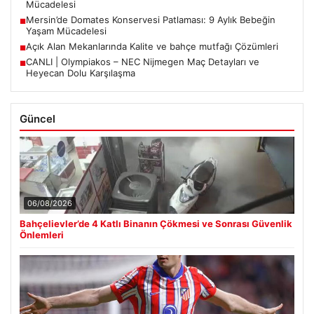
Mücadelesi
Mersin’de Domates Konservesi Patlaması: 9 Aylık Bebeğin
■
Yaşam Mücadelesi
Açık Alan Mekanlarında Kalite ve bahçe mutfağı Çözümleri
■
CANLI | Olympiakos – NEC Nijmegen Maç Detayları ve
■
Heyecan Dolu Karşılaşma
Güncel
06/08/2026
Bahçelievler’de 4 Katlı Binanın Çökmesi ve Sonrası Güvenlik
Önlemleri