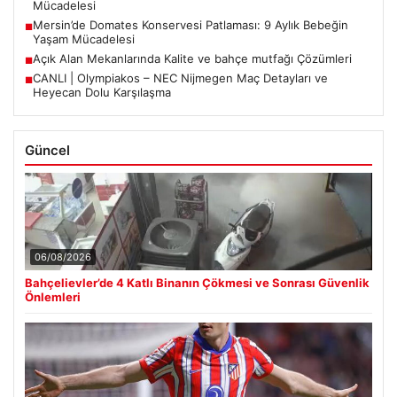
Mücadelesi
Mersin’de Domates Konservesi Patlaması: 9 Aylık Bebeğin
■
Yaşam Mücadelesi
Açık Alan Mekanlarında Kalite ve bahçe mutfağı Çözümleri
■
CANLI | Olympiakos – NEC Nijmegen Maç Detayları ve
■
Heyecan Dolu Karşılaşma
Güncel
06/08/2026
Bahçelievler’de 4 Katlı Binanın Çökmesi ve Sonrası Güvenlik
Önlemleri