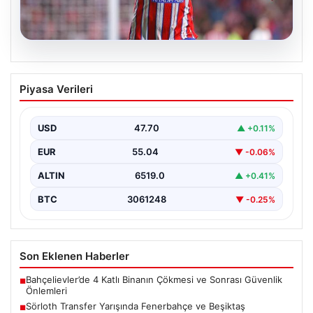
05.08.2026
Sörloth Transfer Yarışında Fenerbahçe
Piyasa Verileri
ve Beşiktaş Mücadelesi
Türkiye'de transfer dönemi yoğun bir rekabet ortamına
sahne olurken, Süper Lig’in iki büyük devi,…
USD
47.70
▲ +0.11%
EUR
55.04
▼ -0.06%
ALTIN
6519.0
▲ +0.41%
BTC
3061248
▼ -0.25%
Son Eklenen Haberler
Bahçelievler’de 4 Katlı Binanın Çökmesi ve Sonrası Güvenlik
■
Önlemleri
Sörloth Transfer Yarışında Fenerbahçe ve Beşiktaş
■