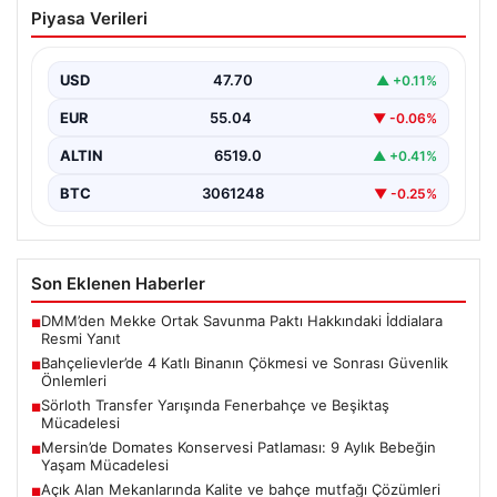
Bahçelievler’de 4 Katlı Binanın Çökmesi
Piyasa Verileri
ve Sonrası Güvenlik Önlemleri
Bahçelievler ilçesinde, gece saatlerinde yaşanan olay,
bölge sakinleri ve yetkilileri korkutan anlara sahne oldu.
USD
47.70
▲ +0.11%
…
EUR
55.04
▼ -0.06%
ALTIN
6519.0
▲ +0.41%
BTC
3061248
▼ -0.25%
Son Eklenen Haberler
DMM’den Mekke Ortak Savunma Paktı Hakkındaki İddialara
■
Resmi Yanıt
Bahçelievler’de 4 Katlı Binanın Çökmesi ve Sonrası Güvenlik
■
Önlemleri
Sörloth Transfer Yarışında Fenerbahçe ve Beşiktaş
■
Mücadelesi
Mersin’de Domates Konservesi Patlaması: 9 Aylık Bebeğin
■
Yaşam Mücadelesi
Açık Alan Mekanlarında Kalite ve bahçe mutfağı Çözümleri
■