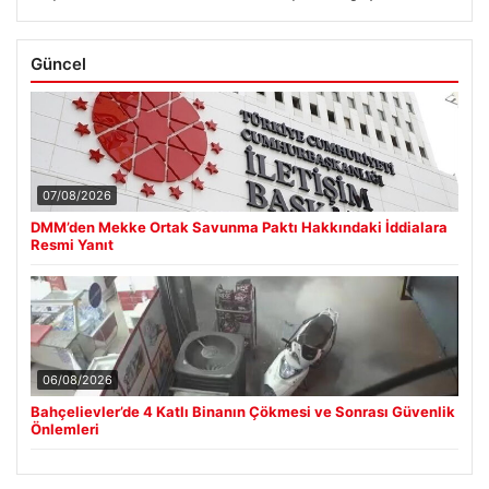
Güncel
07/08/2026
DMM’den Mekke Ortak Savunma Paktı Hakkındaki İddialara
Resmi Yanıt
06/08/2026
Bahçelievler’de 4 Katlı Binanın Çökmesi ve Sonrası Güvenlik
Önlemleri