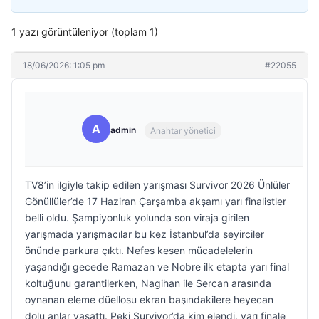
1 yazı görüntüleniyor (toplam 1)
18/06/2026: 1:05 pm
#22055
A
admin
Anahtar yönetici
TV8’in ilgiyle takip edilen yarışması Survivor 2026 Ünlüler
Gönüllüler’de 17 Haziran Çarşamba akşamı yarı finalistler
belli oldu. Şampiyonluk yolunda son viraja girilen
yarışmada yarışmacılar bu kez İstanbul’da seyirciler
önünde parkura çıktı. Nefes kesen mücadelelerin
yaşandığı gecede Ramazan ve Nobre ilk etapta yarı final
koltuğunu garantilerken, Nagihan ile Sercan arasında
oynanan eleme düellosu ekran başındakilere heyecan
dolu anlar yaşattı. Peki Survivor’da kim elendi, yarı finale