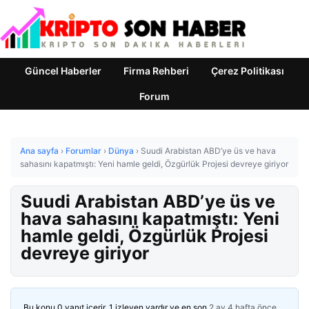
Güncel Haberler
Firma Rehberi
Çerez Politikası
Forum
Ana sayfa
›
Forumlar
›
Dünya
›
Suudi Arabistan ABD’ye üs ve hava
sahasını kapatmıştı: Yeni hamle geldi, Özgürlük Projesi devreye giriyor
Suudi Arabistan ABD’ye üs ve
hava sahasını kapatmıştı: Yeni
hamle geldi, Özgürlük Projesi
devreye giriyor
Bu konu 0 yanıt içerir, 1 izleyen vardır ve en son
2 ay 4 hafta önce