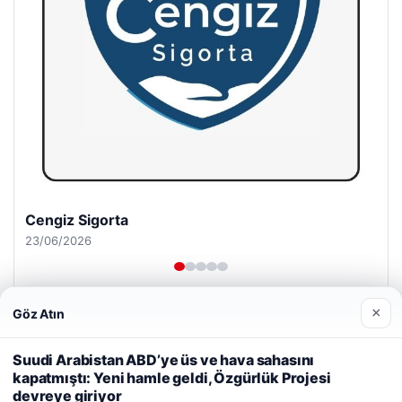
Cengiz Sigorta
23/06/2026
×
Göz Atın
Web sitemizi nasıl kullandığınızı daha iyi anlayabilmek,
deneyiminizi kişiselleştirmek ve geliştirmek amacıyla çerezler
Suudi Arabistan ABD’ye üs ve hava sahasını
kullanıyoruz.
Çerez Politikamız
kapatmıştı: Yeni hamle geldi, Özgürlük Projesi
© 2026 Kripto Para Haberleri
devreye giriyor
Reddet
Kabul Et