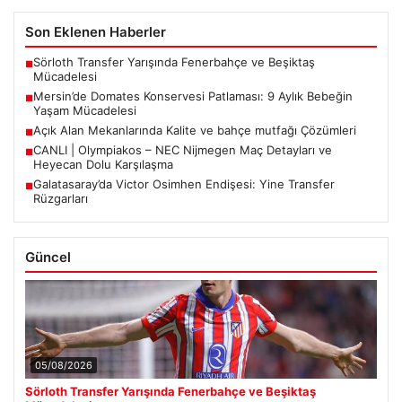
Son Eklenen Haberler
Sörloth Transfer Yarışında Fenerbahçe ve Beşiktaş
■
Mücadelesi
Mersin’de Domates Konservesi Patlaması: 9 Aylık Bebeğin
■
Yaşam Mücadelesi
Açık Alan Mekanlarında Kalite ve bahçe mutfağı Çözümleri
■
CANLI | Olympiakos – NEC Nijmegen Maç Detayları ve
■
Heyecan Dolu Karşılaşma
Galatasaray’da Victor Osimhen Endişesi: Yine Transfer
■
Rüzgarları
Güncel
05/08/2026
Sörloth Transfer Yarışında Fenerbahçe ve Beşiktaş