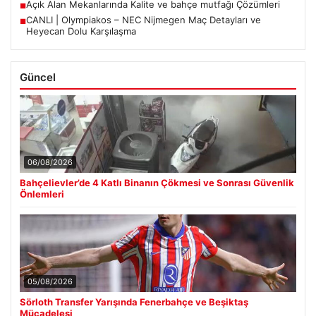
Açık Alan Mekanlarında Kalite ve bahçe mutfağı Çözümleri
■
CANLI | Olympiakos – NEC Nijmegen Maç Detayları ve
■
Heyecan Dolu Karşılaşma
Güncel
06/08/2026
Bahçelievler’de 4 Katlı Binanın Çökmesi ve Sonrası Güvenlik
Önlemleri
05/08/2026
Sörloth Transfer Yarışında Fenerbahçe ve Beşiktaş
Mücadelesi