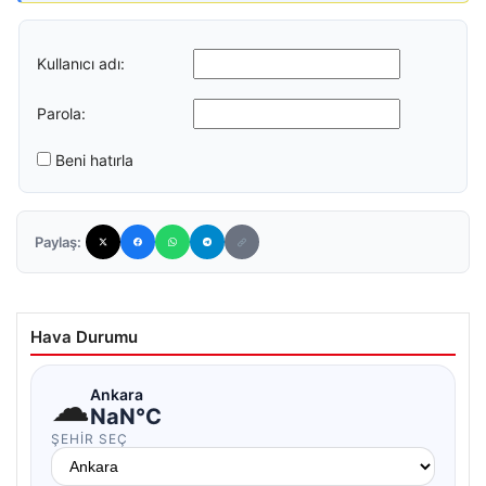
Kullanıcı adı:
Parola:
Beni hatırla
Paylaş:
Hava Durumu
☁
Ankara
NaN°C
ŞEHIR SEÇ