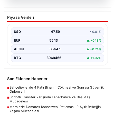
05.08.2026
Sörloth Transfer Yarışında Fenerbahçe
Piyasa Verileri
ve Beşiktaş Mücadelesi
Türkiye'de transfer dönemi yoğun bir rekabet ortamına
sahne olurken, Süper Lig’in iki büyük devi,…
USD
47.59
• 0.01%
EUR
55.13
▲ +0.18%
ALTIN
6544.1
▲ +0.74%
BTC
3069466
▲ +1.02%
Son Eklenen Haberler
Bahçelievler’de 4 Katlı Binanın Çökmesi ve Sonrası Güvenlik
■
Önlemleri
Sörloth Transfer Yarışında Fenerbahçe ve Beşiktaş
■
Mücadelesi
Mersin’de Domates Konservesi Patlaması: 9 Aylık Bebeğin
■
Yaşam Mücadelesi