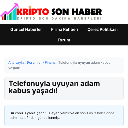
Güncel Haberler
Firma Rehberi
Çerez Politikası
Forum
Ana sayfa
›
Forumlar
›
Finans
›
Telefonuyla uyuyan adam kabus
yaşadı!
Telefonuyla uyuyan adam
kabus yaşadı!
Bu konu 0 yanıt içerir, 1 izleyen vardır ve en son
1 ay 3 hafta önce
admin
tarafından güncellenmiştir.