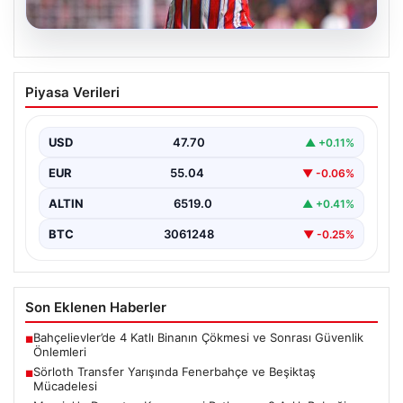
05.08.2026
Sörloth Transfer Yarışında Fenerbahçe
Piyasa Verileri
ve Beşiktaş Mücadelesi
Türkiye'de transfer dönemi yoğun bir rekabet ortamına
sahne olurken, Süper Lig’in iki büyük devi,…
USD
47.70
▲ +0.11%
EUR
55.04
▼ -0.06%
ALTIN
6519.0
▲ +0.41%
BTC
3061248
▼ -0.25%
Son Eklenen Haberler
Bahçelievler’de 4 Katlı Binanın Çökmesi ve Sonrası Güvenlik
■
Önlemleri
Sörloth Transfer Yarışında Fenerbahçe ve Beşiktaş
■
Mücadelesi