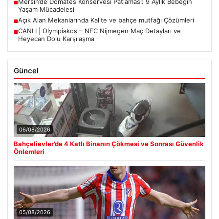
Mersin’de Domates Konservesi Patlaması: 9 Aylık Bebeğin
■
Yaşam Mücadelesi
Açık Alan Mekanlarında Kalite ve bahçe mutfağı Çözümleri
■
CANLI | Olympiakos – NEC Nijmegen Maç Detayları ve
■
Heyecan Dolu Karşılaşma
Güncel
06/08/2026
Bahçelievler’de 4 Katlı Binanın Çökmesi ve Sonrası Güvenlik
Önlemleri
05/08/2026