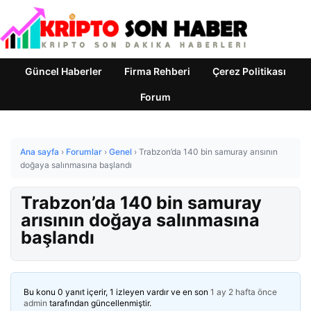
Güncel Haberler
Firma Rehberi
Çerez Politikası
Forum
Ana sayfa
›
Forumlar
›
Genel
›
Trabzon’da 140 bin samuray arısının
doğaya salınmasına başlandı
Trabzon’da 140 bin samuray
arısının doğaya salınmasına
başlandı
Bu konu 0 yanıt içerir, 1 izleyen vardır ve en son
1 ay 2 hafta önce
admin
tarafından güncellenmiştir.