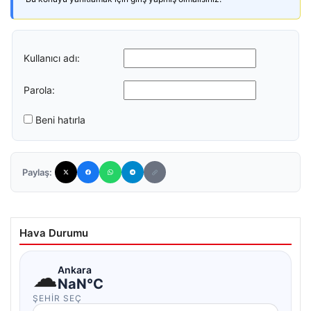
Kullanıcı adı:
Parola:
Beni hatırla
Paylaş:
Hava Durumu
☁
Ankara
NaN°C
ŞEHIR SEÇ