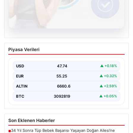
08.08.2026
Kelebek sohbet platformu İle Dijital
Piyasa Verileri
İletişimin Seviyeli Adresi Ve Sohbet
Deneyimi
USD
47.74
▲ +0.18%
Dijital ortamında insanların seviyeli bir şekilde iletişim
kurması ciddi bir değer barındırmaktadır. Halen pek…
EUR
55.25
▲ +0.32%
ALTIN
6660.6
▲ +2.59%
BTC
3092819
▲ +0.05%
Son Eklenen Haberler
34 Yıl Sonra Tüp Bebek Başarısı Yaşayan Doğan Ailesi’ne
■