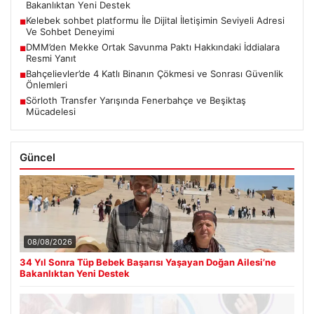
Bakanlıktan Yeni Destek
Kelebek sohbet platformu İle Dijital İletişimin Seviyeli Adresi
■
Ve Sohbet Deneyimi
DMM’den Mekke Ortak Savunma Paktı Hakkındaki İddialara
■
Resmi Yanıt
Bahçelievler’de 4 Katlı Binanın Çökmesi ve Sonrası Güvenlik
■
Önlemleri
Sörloth Transfer Yarışında Fenerbahçe ve Beşiktaş
■
Mücadelesi
Güncel
08/08/2026
34 Yıl Sonra Tüp Bebek Başarısı Yaşayan Doğan Ailesi’ne
Bakanlıktan Yeni Destek