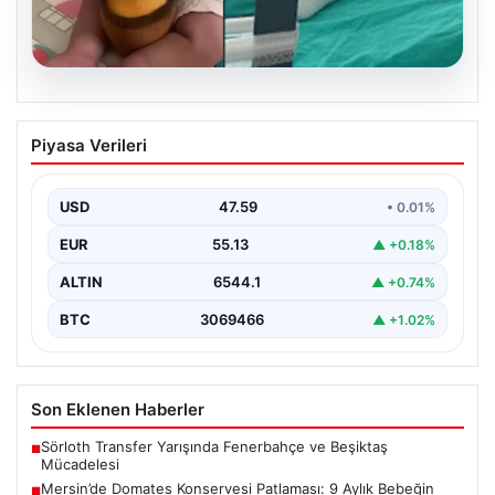
05.08.2026
Mersin’de Domates Konservesi
Piyasa Verileri
Patlaması: 9 Aylık Bebeğin Yaşam
Mücadelesi
USD
47.59
• 0.01%
Mersin'de yaşanan korkutucu bir olay, bir bebeğin
hayatını derinden etkiledi. 19 Eylül 2023 tarihinde…
EUR
55.13
▲ +0.18%
ALTIN
6544.1
▲ +0.74%
BTC
3069466
▲ +1.02%
Son Eklenen Haberler
Sörloth Transfer Yarışında Fenerbahçe ve Beşiktaş
■
Mücadelesi
Mersin’de Domates Konservesi Patlaması: 9 Aylık Bebeğin
■