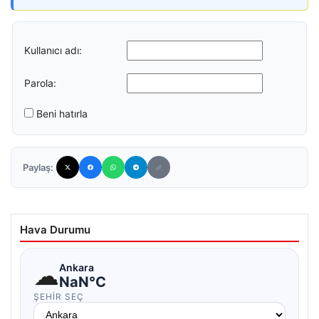
Kullanıcı adı:
Parola:
Beni hatırla
Paylaş:
Hava Durumu
☁
Ankara
NaN°C
ŞEHIR SEÇ