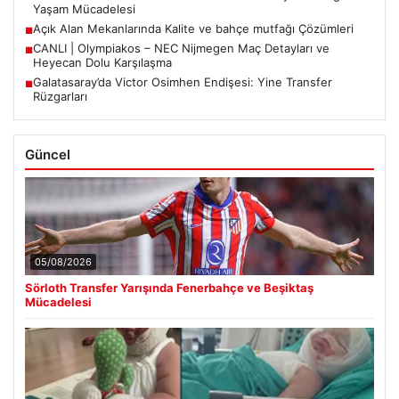
Yaşam Mücadelesi
Açık Alan Mekanlarında Kalite ve bahçe mutfağı Çözümleri
■
CANLI | Olympiakos – NEC Nijmegen Maç Detayları ve
■
Heyecan Dolu Karşılaşma
Galatasaray’da Victor Osimhen Endişesi: Yine Transfer
■
Rüzgarları
Güncel
05/08/2026
Sörloth Transfer Yarışında Fenerbahçe ve Beşiktaş
Mücadelesi