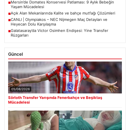
Mersin’de Domates Konservesi Patlaması: 9 Aylık Bebeğin
■
Yaşam Mücadelesi
Açık Alan Mekanlarında Kalite ve bahçe mutfağı Çözümleri
■
CANLI | Olympiakos – NEC Nijmegen Maç Detayları ve
■
Heyecan Dolu Karşılaşma
Galatasaray’da Victor Osimhen Endişesi: Yine Transfer
■
Rüzgarları
Güncel
05/08/2026
Sörloth Transfer Yarışında Fenerbahçe ve Beşiktaş
Mücadelesi