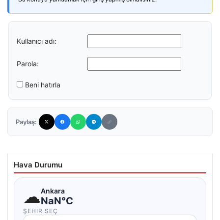
Kullanıcı adı:
Parola:
Beni hatırla
Paylaş:
Hava Durumu
☁
Ankara
NaN°C
ŞEHIR SEÇ