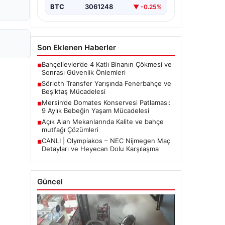
BTC
3061248
▼ -0.25%
Son Eklenen Haberler
Bahçelievler’de 4 Katlı Binanın Çökmesi ve
■
Sonrası Güvenlik Önlemleri
Sörloth Transfer Yarışında Fenerbahçe ve
■
Beşiktaş Mücadelesi
Mersin’de Domates Konservesi Patlaması:
■
9 Aylık Bebeğin Yaşam Mücadelesi
Açık Alan Mekanlarında Kalite ve bahçe
■
mutfağı Çözümleri
CANLI | Olympiakos – NEC Nijmegen Maç
■
Detayları ve Heyecan Dolu Karşılaşma
Güncel