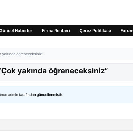
Güncel Haberler
Firma Rehberi
Çerez Politikası
Foru
ok yakında öğreneceksiniz”
 “Çok yakında öğreneceksiniz”
 önce
admin
tarafından güncellenmiştir.