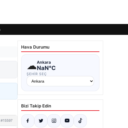
m
Hava Durumu
☁
Ankara
NaN°C
ŞEHIR SEÇ
Bizi Takip Edin
#15597