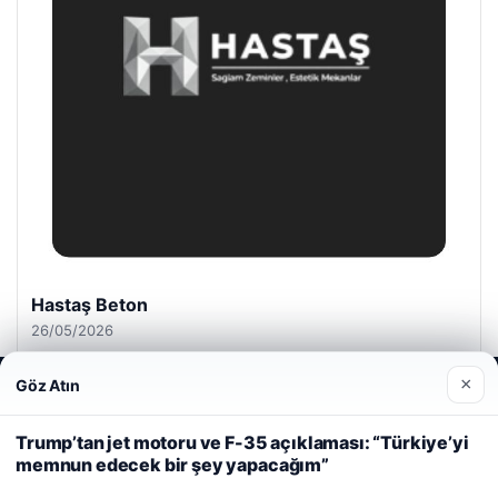
Hastaş Beton
26/05/2026
×
Göz Atın
Web sitemizi nasıl kullandığınızı daha iyi anlayabilmek,
deneyiminizi kişiselleştirmek ve geliştirmek amacıyla çerezler
kullanıyoruz.
Çerez Politikamız
Trump’tan jet motoru ve F-35 açıklaması: “Türkiye’yi
memnun edecek bir şey yapacağım”
Reddet
Kabul Et