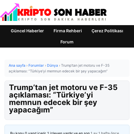
Güncel Haberler
Firma Rehberi
Çerez Politikası
Forum
Ana sayfa
›
Forumlar
›
Dünya
›
Trump’tan jet motoru ve F-35
açıklaması: “Türkiye’yi memnun edecek bir şey yapacağım”
Trump’tan jet motoru ve F-35
açıklaması: “Türkiye’yi
memnun edecek bir şey
yapacağım”
Bu konu 0 yanıt içerir, 1 izleyen vardır ve en son
1 ay 1 hafta önce