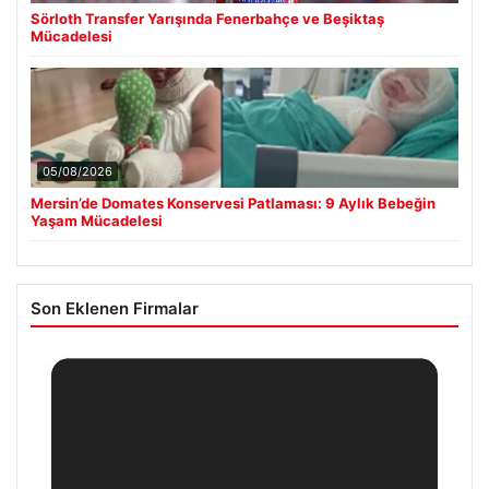
Sörloth Transfer Yarışında Fenerbahçe ve Beşiktaş
Mücadelesi
05/08/2026
Mersin’de Domates Konservesi Patlaması: 9 Aylık Bebeğin
Yaşam Mücadelesi
Son Eklenen Firmalar