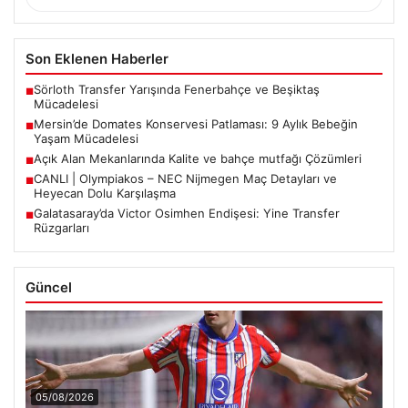
Son Eklenen Haberler
Sörloth Transfer Yarışında Fenerbahçe ve Beşiktaş
■
Mücadelesi
Mersin’de Domates Konservesi Patlaması: 9 Aylık Bebeğin
■
Yaşam Mücadelesi
Açık Alan Mekanlarında Kalite ve bahçe mutfağı Çözümleri
■
CANLI | Olympiakos – NEC Nijmegen Maç Detayları ve
■
Heyecan Dolu Karşılaşma
Galatasaray’da Victor Osimhen Endişesi: Yine Transfer
■
Rüzgarları
Güncel
05/08/2026