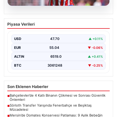
05.08.2026
Sörloth Transfer Yarışında Fenerbahçe
Piyasa Verileri
ve Beşiktaş Mücadelesi
Türkiye'de transfer dönemi yoğun bir rekabet ortamına
sahne olurken, Süper Lig’in iki büyük devi,…
USD
47.70
▲ +0.11%
EUR
55.04
▼ -0.06%
ALTIN
6519.0
▲ +0.41%
BTC
3061248
▼ -0.25%
Son Eklenen Haberler
Bahçelievler’de 4 Katlı Binanın Çökmesi ve Sonrası Güvenlik
■
Önlemleri
Sörloth Transfer Yarışında Fenerbahçe ve Beşiktaş
■
Mücadelesi
Mersin’de Domates Konservesi Patlaması: 9 Aylık Bebeğin
■