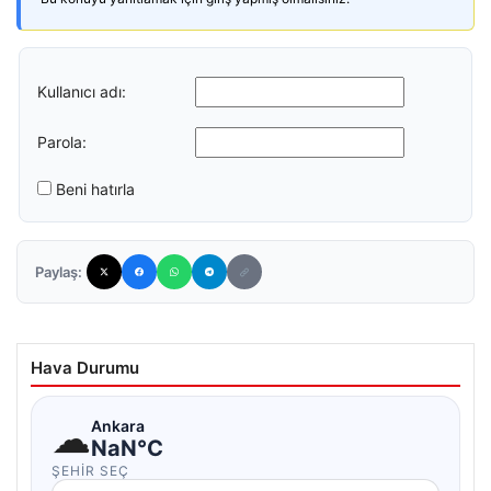
Kullanıcı adı:
Parola:
Beni hatırla
Paylaş:
Hava Durumu
☁
Ankara
NaN°C
ŞEHIR SEÇ