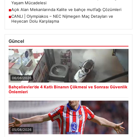
Yaşam Mücadelesi
Açık Alan Mekanlarında Kalite ve bahçe mutfağı Çözümleri
■
CANLI | Olympiakos – NEC Nijmegen Maç Detayları ve
■
Heyecan Dolu Karşılaşma
Güncel
06/08/2026
Bahçelievler’de 4 Katlı Binanın Çökmesi ve Sonrası Güvenlik
Önlemleri
05/08/2026