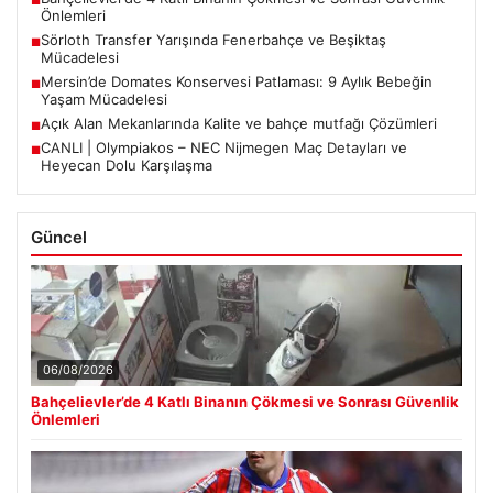
■
Önlemleri
Sörloth Transfer Yarışında Fenerbahçe ve Beşiktaş
■
Mücadelesi
Mersin’de Domates Konservesi Patlaması: 9 Aylık Bebeğin
■
Yaşam Mücadelesi
Açık Alan Mekanlarında Kalite ve bahçe mutfağı Çözümleri
■
CANLI | Olympiakos – NEC Nijmegen Maç Detayları ve
■
Heyecan Dolu Karşılaşma
Güncel
06/08/2026
Bahçelievler’de 4 Katlı Binanın Çökmesi ve Sonrası Güvenlik
Önlemleri