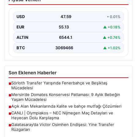
Patlaması: 9 Aylık Bebeğin Yaşam
Mücadelesi
USD
47.59
• 0.01%
Mersin'de yaşanan korkutucu bir olay, bir bebeğin
hayatını derinden etkiledi. 19 Eylül 2023 tarihinde…
EUR
55.13
▲ +0.18%
ALTIN
6544.1
▲ +0.74%
BTC
3069466
▲ +1.02%
Son Eklenen Haberler
Sörloth Transfer Yarışında Fenerbahçe ve Beşiktaş
■
Mücadelesi
Mersin’de Domates Konservesi Patlaması: 9 Aylık Bebeğin
■
Yaşam Mücadelesi
Açık Alan Mekanlarında Kalite ve bahçe mutfağı Çözümleri
■
CANLI | Olympiakos – NEC Nijmegen Maç Detayları ve
■
Heyecan Dolu Karşılaşma
Galatasaray’da Victor Osimhen Endişesi: Yine Transfer
■
Rüzgarları