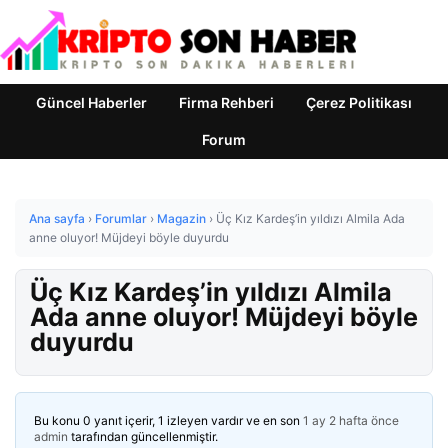
Güncel Haberler
Firma Rehberi
Çerez Politikası
Forum
Ana sayfa
›
Forumlar
›
Magazin
›
Üç Kız Kardeş’in yıldızı Almila Ada
anne oluyor! Müjdeyi böyle duyurdu
Üç Kız Kardeş’in yıldızı Almila
Ada anne oluyor! Müjdeyi böyle
duyurdu
Bu konu 0 yanıt içerir, 1 izleyen vardır ve en son
1 ay 2 hafta önce
admin
tarafından güncellenmiştir.