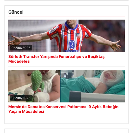
Güncel
05/08/2026
Sörloth Transfer Yarışında Fenerbahçe ve Beşiktaş
Mücadelesi
05/08/2026
Mersin’de Domates Konservesi Patlaması: 9 Aylık Bebeğin
Yaşam Mücadelesi