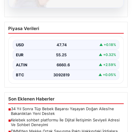
08.08.2026
Kelebek sohbet platformu İle Dijital
Piyasa Verileri
İletişimin Seviyeli Adresi Ve Sohbet
Deneyimi
USD
47.74
▲ +0.18%
Dijital ortamında insanların seviyeli bir şekilde iletişim
kurması ciddi bir değer barındırmaktadır. Halen pek…
EUR
55.25
▲ +0.32%
ALTIN
6660.6
▲ +2.59%
BTC
3092819
▲ +0.05%
Son Eklenen Haberler
34 Yıl Sonra Tüp Bebek Başarısı Yaşayan Doğan Ailesi’ne
■
Bakanlıktan Yeni Destek
Kelebek sohbet platformu İle Dijital İletişimin Seviyeli Adresi
■
Ve Sohbet Deneyimi
DMM’den Mekke Ortak Savunma Paktı Hakkındaki İddialara
■