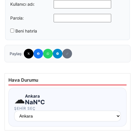
Kullanıcı adı:
Parola:
Beni hatırla
Paylaş:
Hava Durumu
☁
Ankara
NaN°C
ŞEHIR SEÇ