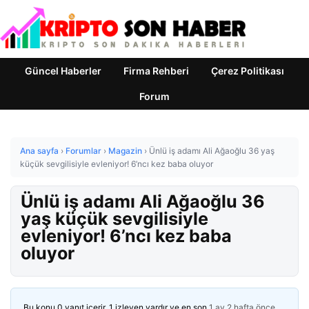
Güncel Haberler
Firma Rehberi
Çerez Politikası
Forum
Ana sayfa
›
Forumlar
›
Magazin
›
Ünlü iş adamı Ali Ağaoğlu 36 yaş
küçük sevgilisiyle evleniyor! 6’ncı kez baba oluyor
Ünlü iş adamı Ali Ağaoğlu 36
yaş küçük sevgilisiyle
evleniyor! 6’ncı kez baba
oluyor
Bu konu 0 yanıt içerir, 1 izleyen vardır ve en son
1 ay 2 hafta önce