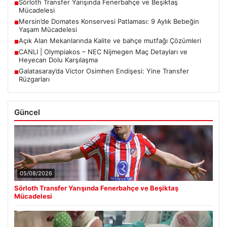
Sörloth Transfer Yarışında Fenerbahçe ve Beşiktaş
■
Mücadelesi
Mersin’de Domates Konservesi Patlaması: 9 Aylık Bebeğin
■
Yaşam Mücadelesi
Açık Alan Mekanlarında Kalite ve bahçe mutfağı Çözümleri
■
CANLI | Olympiakos – NEC Nijmegen Maç Detayları ve
■
Heyecan Dolu Karşılaşma
Galatasaray’da Victor Osimhen Endişesi: Yine Transfer
■
Rüzgarları
Güncel
05/08/2026
Sörloth Transfer Yarışında Fenerbahçe ve Beşiktaş
Mücadelesi