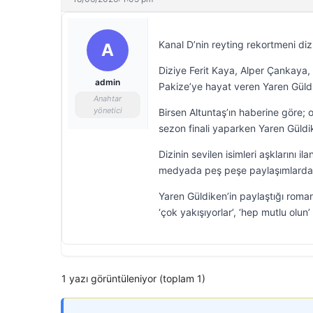
Kanal D’nin reyting rekortmeni diz
A
Diziye Ferit Kaya, Alper Çankaya
admin
Pakize’ye hayat veren Yaren Güld
Anahtar
yönetici
Birsen Altuntaş’ın haberine göre;
sezon finali yaparken Yaren Güldik
Dizinin sevilen isimleri aşklarını i
medyada peş peşe paylaşımlarda 
Yaren Güldiken’in paylaştığı roman
‘çok yakışıyorlar’, ‘hep mutlu olun’
1 yazı görüntüleniyor (toplam 1)