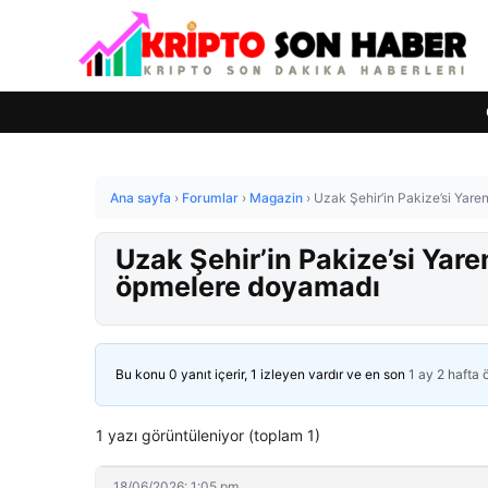
Ana sayfa
›
Forumlar
›
Magazin
›
Uzak Şehir’in Pakize’si Yar
Uzak Şehir’in Pakize’si Yar
öpmelere doyamadı
Bu konu 0 yanıt içerir, 1 izleyen vardır ve en son
1 ay 2 hafta
1 yazı görüntüleniyor (toplam 1)
18/06/2026: 1:05 pm