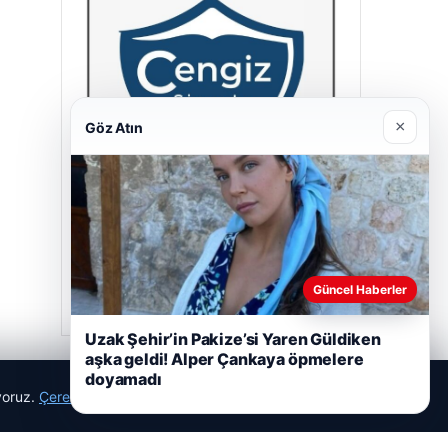
×
Göz Atın
Cengiz Sigorta
23/06/2026
Güncel Haberler
Uzak Şehir’in Pakize’si Yaren Güldiken
aşka geldi! Alper Çankaya öpmelere
doyamadı
ıyoruz.
Çerez Politikamız
Reddet
Kabul Et