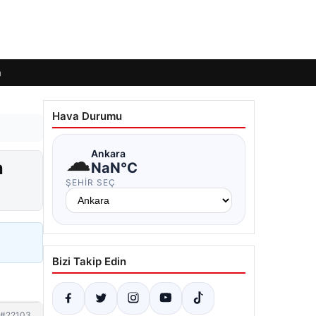
m
Hava Durumu
☁
Ankara
a
NaN°C
ŞEHIR SEÇ
Bizi Takip Edin
#22103