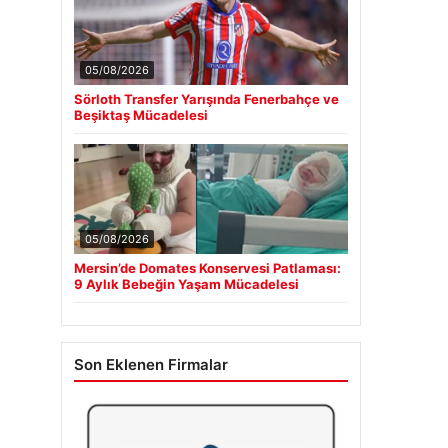
05/08/2026
Sörloth Transfer Yarışında Fenerbahçe ve
Beşiktaş Mücadelesi
05/08/2026
Mersin’de Domates Konservesi Patlaması:
9 Aylık Bebeğin Yaşam Mücadelesi
Son Eklenen Firmalar