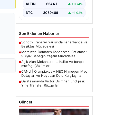
etkiledi. 19 Eylül 2023 tarihinde…
ALTIN
6544.1
▲ +0.74%
BTC
3069466
▲ +1.02%
Son Eklenen Haberler
Sörloth Transfer Yarışında Fenerbahçe ve
■
Beşiktaş Mücadelesi
Mersin’de Domates Konservesi Patlaması:
■
9 Aylık Bebeğin Yaşam Mücadelesi
Açık Alan Mekanlarında Kalite ve bahçe
■
mutfağı Çözümleri
CANLI | Olympiakos – NEC Nijmegen Maç
■
Detayları ve Heyecan Dolu Karşılaşma
Galatasaray’da Victor Osimhen Endişesi:
■
Yine Transfer Rüzgarları
Güncel