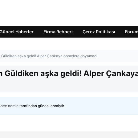
Güncel Haberler
Firma Rehberi
Çerez Politikası
Foru
en Güldiken aşka geldi! Alper Çankaya öpmelere doyamadı
en Güldiken aşka geldi! Alper Çankay
 önce
admin
tarafından güncellenmiştir.