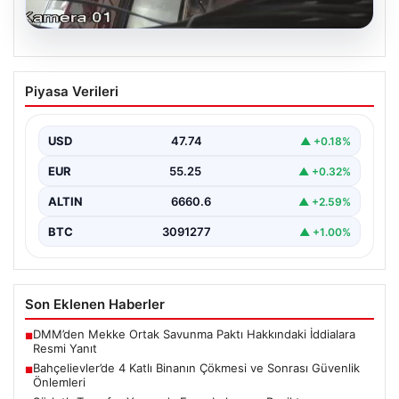
06.08.2026
Bahçelievler’de 4 Katlı Binanın Çökmesi
Piyasa Verileri
ve Sonrası Güvenlik Önlemleri
Bahçelievler ilçesinde, gece saatlerinde yaşanan olay,
bölge sakinleri ve yetkilileri korkutan anlara sahne oldu.
USD
47.74
▲ +0.18%
…
EUR
55.25
▲ +0.32%
ALTIN
6660.6
▲ +2.59%
BTC
3091277
▲ +1.00%
Son Eklenen Haberler
DMM’den Mekke Ortak Savunma Paktı Hakkındaki İddialara
■
Resmi Yanıt
Bahçelievler’de 4 Katlı Binanın Çökmesi ve Sonrası Güvenlik
■
Önlemleri