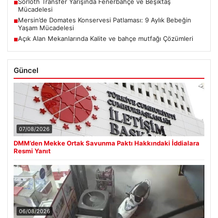
Sörloth Transfer Yarışında Fenerbahçe ve Beşiktaş
■
Mücadelesi
Mersin’de Domates Konservesi Patlaması: 9 Aylık Bebeğin
■
Yaşam Mücadelesi
Açık Alan Mekanlarında Kalite ve bahçe mutfağı Çözümleri
■
Güncel
07/08/2026
DMM’den Mekke Ortak Savunma Paktı Hakkındaki İddialara
Resmi Yanıt
06/08/2026