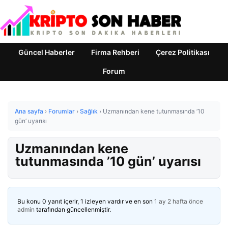
Güncel Haberler
Firma Rehberi
Çerez Politikası
Forum
Ana sayfa
›
Forumlar
›
Sağlık
›
Uzmanından kene tutunmasında ’10
gün’ uyarısı
Uzmanından kene
tutunmasında ’10 gün’ uyarısı
Bu konu 0 yanıt içerir, 1 izleyen vardır ve en son
1 ay 2 hafta önce
admin
tarafından güncellenmiştir.