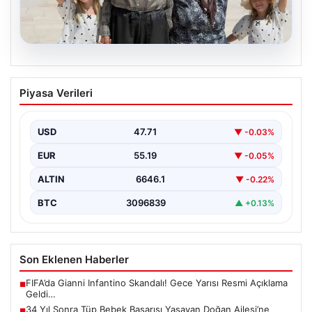
08.08.2026
34 Yıl Sonra Tüp Bebek Başarısı
Piyasa Verileri
Yaşayan Doğan Ailesi’ne Bakanlıktan
Yeni Destek
USD
47.71
▼ -0.03%
Uzun yıllardır çocuk özlemi çeken Adıyamanlı Doğan
ailesi, evliliklerinin 34. yılında tüp bebek yöntemiyle…
EUR
55.19
▼ -0.05%
ALTIN
6646.1
▼ -0.22%
BTC
3096839
▲ +0.13%
Son Eklenen Haberler
FIFA’da Gianni Infantino Skandalı! Gece Yarısı Resmi Açıklama
■
Geldi…
34 Yıl Sonra Tüp Bebek Başarısı Yaşayan Doğan Ailesi’ne
■