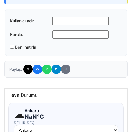
Kullanıcı adı:
Parola:
Beni hatırla
Paylaş:
Hava Durumu
☁
Ankara
NaN°C
ŞEHIR SEÇ