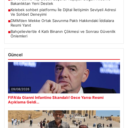
Bakanlıktan Yeni Destek
Kelebek sohbet platformu İle Dijital İletişimin Seviyeli Adresi
■
Ve Sohbet Deneyimi
DMM’den Mekke Ortak Savunma Paktı Hakkındaki İddialara
■
Resmi Yanıt
Bahçelievler’de 4 Katlı Binanın Çökmesi ve Sonrası Güvenlik
■
Önlemleri
Güncel
09/08/2026
FIFA’da Gianni Infantino Skandalı! Gece Yarısı Resmi
Açıklama Geldi…