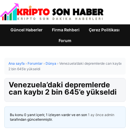
Güncel Haberler
Firma Rehberi
Çerez Politikası
Forum
Ana sayfa
›
Forumlar
›
Dünya
›
Venezuela’daki depremlerde can kaybı
2 bin 645’e yükseldi
Venezuela’daki depremlerde
can kaybı 2 bin 645’e yükseldi
Bu konu 0 yanıt içerir, 1 izleyen vardır ve en son
1 ay önce
admin
tarafından güncellenmiştir.