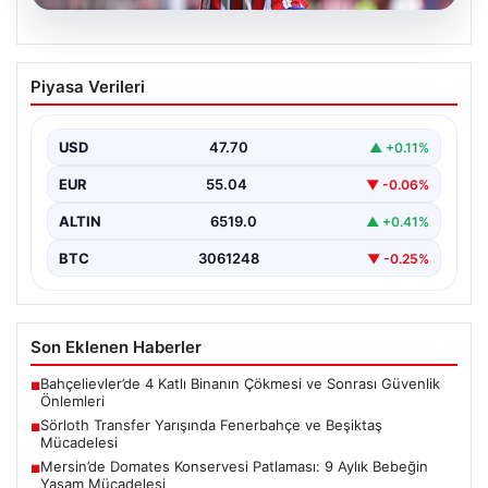
05.08.2026
Sörloth Transfer Yarışında Fenerbahçe
Piyasa Verileri
ve Beşiktaş Mücadelesi
Türkiye'de transfer dönemi yoğun bir rekabet ortamına
sahne olurken, Süper Lig’in iki büyük devi,…
USD
47.70
▲ +0.11%
EUR
55.04
▼ -0.06%
ALTIN
6519.0
▲ +0.41%
BTC
3061248
▼ -0.25%
Son Eklenen Haberler
Bahçelievler’de 4 Katlı Binanın Çökmesi ve Sonrası Güvenlik
■
Önlemleri
Sörloth Transfer Yarışında Fenerbahçe ve Beşiktaş
■
Mücadelesi
Mersin’de Domates Konservesi Patlaması: 9 Aylık Bebeğin
■
Yaşam Mücadelesi