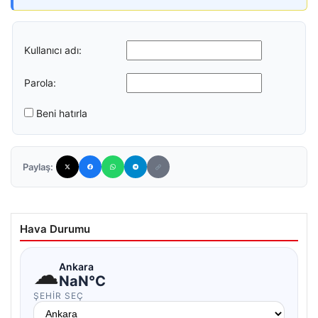
Kullanıcı adı:
Parola:
Beni hatırla
Paylaş:
Hava Durumu
☁
Ankara
NaN°C
ŞEHIR SEÇ