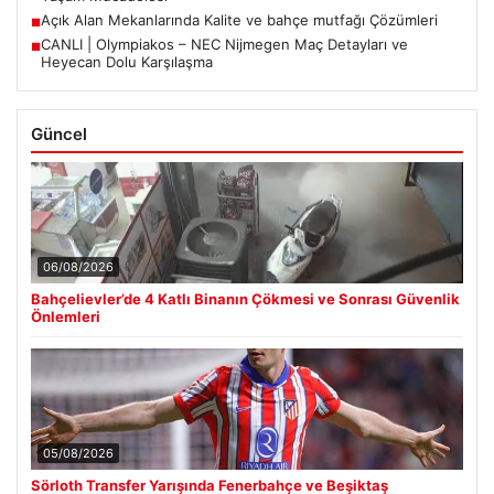
Açık Alan Mekanlarında Kalite ve bahçe mutfağı Çözümleri
■
CANLI | Olympiakos – NEC Nijmegen Maç Detayları ve
■
Heyecan Dolu Karşılaşma
Güncel
06/08/2026
Bahçelievler’de 4 Katlı Binanın Çökmesi ve Sonrası Güvenlik
Önlemleri
05/08/2026
Sörloth Transfer Yarışında Fenerbahçe ve Beşiktaş