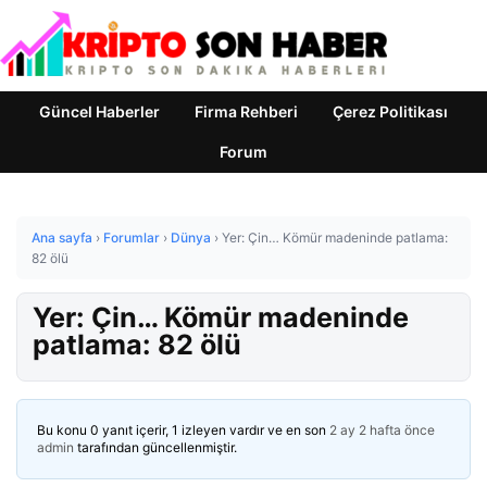
Güncel Haberler
Firma Rehberi
Çerez Politikası
Forum
Ana sayfa
›
Forumlar
›
Dünya
›
Yer: Çin… Kömür madeninde patlama:
82 ölü
Yer: Çin… Kömür madeninde
patlama: 82 ölü
Bu konu 0 yanıt içerir, 1 izleyen vardır ve en son
2 ay 2 hafta önce
admin
tarafından güncellenmiştir.