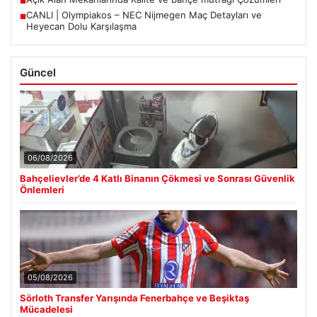
■
CANLI | Olympiakos – NEC Nijmegen Maç Detayları ve
■
Heyecan Dolu Karşılaşma
Güncel
06/08/2026
Bahçelievler’de 4 Katlı Binanın Çökmesi ve Sonrası Güvenlik
Önlemleri
05/08/2026
Sörloth Transfer Yarışında Fenerbahçe ve Beşiktaş
Mücadelesi