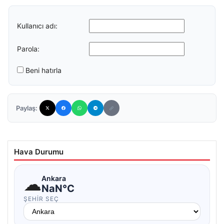
Kullanıcı adı:
Parola:
Beni hatırla
Paylaş:
Hava Durumu
☁
Ankara
NaN°C
ŞEHIR SEÇ