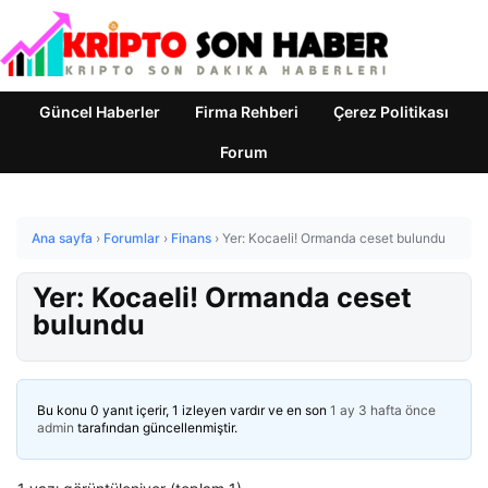
Güncel Haberler
Firma Rehberi
Çerez Politikası
Forum
Ana sayfa
›
Forumlar
›
Finans
›
Yer: Kocaeli! Ormanda ceset bulundu
Yer: Kocaeli! Ormanda ceset
bulundu
Bu konu 0 yanıt içerir, 1 izleyen vardır ve en son
1 ay 3 hafta önce
admin
tarafından güncellenmiştir.