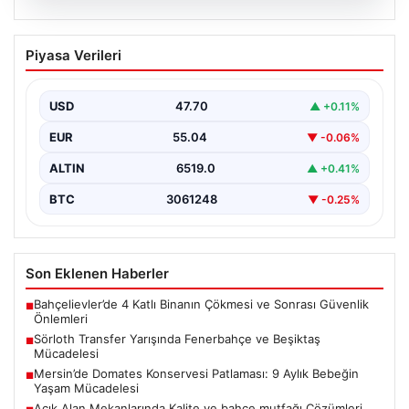
05.08.2026
Sörloth Transfer Yarışında Fenerbahçe
Piyasa Verileri
ve Beşiktaş Mücadelesi
Türkiye'de transfer dönemi yoğun bir rekabet ortamına
sahne olurken, Süper Lig’in iki büyük devi,…
USD
47.70
▲ +0.11%
EUR
55.04
▼ -0.06%
ALTIN
6519.0
▲ +0.41%
BTC
3061248
▼ -0.25%
Son Eklenen Haberler
Bahçelievler’de 4 Katlı Binanın Çökmesi ve Sonrası Güvenlik
■
Önlemleri
Sörloth Transfer Yarışında Fenerbahçe ve Beşiktaş
■
Mücadelesi
Mersin’de Domates Konservesi Patlaması: 9 Aylık Bebeğin
■
Yaşam Mücadelesi
Açık Alan Mekanlarında Kalite ve bahçe mutfağı Çözümleri