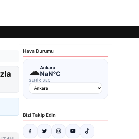
m
Hava Durumu
☁
Ankara
ızla
NaN°C
ŞEHIR SEÇ
Bizi Takip Edin
#21456