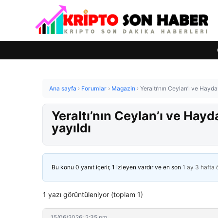
Ana sayfa
›
Forumlar
›
Magazin
›
Yeraltı’nın Ceylan’ı ve Haydar
Yeraltı’nın Ceylan’ı ve Hayd
yayıldı
Bu konu 0 yanıt içerir, 1 izleyen vardır ve en son
1 ay 3 hafta
1 yazı görüntüleniyor (toplam 1)
15/06/2026: 2:35 pm