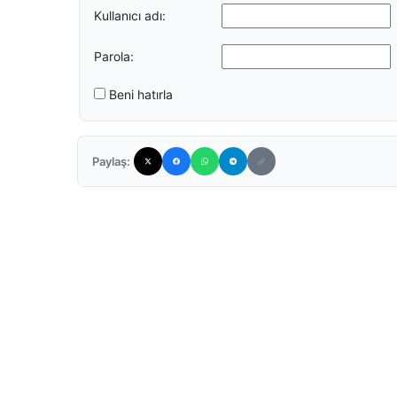
Kullanıcı adı:
Parola:
Beni hatırla
Paylaş: