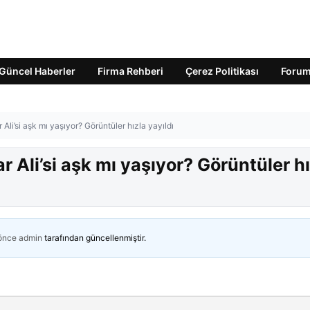
Güncel Haberler
Firma Rehberi
Çerez Politikası
Foru
 Ali’si aşk mı yaşıyor? Görüntüler hızla yayıldı
ar Ali’si aşk mı yaşıyor? Görüntüler h
 önce
admin
tarafından güncellenmiştir.