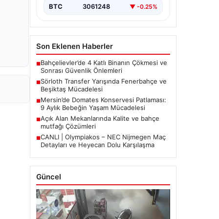
BTC
3061248
▼ -0.25%
Son Eklenen Haberler
Bahçelievler’de 4 Katlı Binanın Çökmesi ve
■
Sonrası Güvenlik Önlemleri
Sörloth Transfer Yarışında Fenerbahçe ve
■
Beşiktaş Mücadelesi
Mersin’de Domates Konservesi Patlaması:
■
9 Aylık Bebeğin Yaşam Mücadelesi
Açık Alan Mekanlarında Kalite ve bahçe
■
mutfağı Çözümleri
CANLI | Olympiakos – NEC Nijmegen Maç
■
Detayları ve Heyecan Dolu Karşılaşma
Güncel