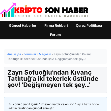
Güncel Haberler
Firma Rehberi
Çerez Politikası
Forum
Ana sayfa
›
Forumlar
›
Magazin
›
Zayn Sofuoğlu’ndan Kıvanç
Tatlıtuğ’a iki tekerlek üstünde şov! ‘Değişmeyen tek şey…’
Zayn Sofuoğlu’ndan Kıvanç
Tatlıtuğ’a iki tekerlek üstünde
şov! ‘Değişmeyen tek şey…’
Bu konu 0 yanıt içerir, 1 izleyen vardır ve en son
1 ay 2 hafta önce
admin
tarafından güncellenmiştir.