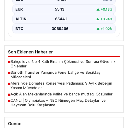
EUR
55.13
▲ +0.18%
ALTIN
6544.1
▲ +0.74%
BTC
3069466
▲ +1.02%
Son Eklenen Haberler
Bahçelievler’de 4 Katlı Binanın Çökmesi ve Sonrası Güvenlik
■
Önlemleri
Sörloth Transfer Yarışında Fenerbahçe ve Beşiktaş
■
Mücadelesi
Mersin’de Domates Konservesi Patlaması: 9 Aylık Bebeğin
■
Yaşam Mücadelesi
Açık Alan Mekanlarında Kalite ve bahçe mutfağı Çözümleri
■
CANLI | Olympiakos – NEC Nijmegen Maç Detayları ve
■
Heyecan Dolu Karşılaşma
Güncel