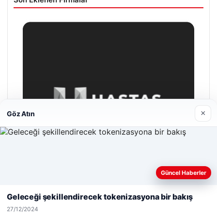
×
Göz Atın
Web sitemizi nasıl kullandığınızı daha iyi anlayabilmek,
Güncel Haberler
deneyiminizi kişiselleştirmek ve geliştirmek amacıyla çerezler
kullanıyoruz.
Çerez Politikamız
Geleceği şekillendirecek tokenizasyona bir bakış
Reddet
Kabul Et
27/12/2024
Hastaş Beton