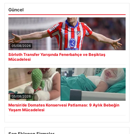
Güncel
05/08/2026
Sörloth Transfer Yarışında Fenerbahçe ve Beşiktaş
Mücadelesi
05/08/2026
Mersin’de Domates Konservesi Patlaması: 9 Aylık Bebeğin
Yaşam Mücadelesi
Son Eklenen Firmalar