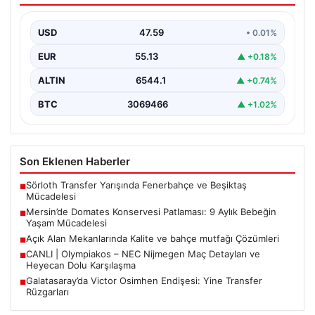
Günümüz dünyasında açık hava dinlenme alanları,
evlerin en önemli alanlarından biri haline gelmiştir.
USD
47.59
• 0.01%
Yeşille…
EUR
55.13
▲ +0.18%
ALTIN
6544.1
▲ +0.74%
BTC
3069466
▲ +1.02%
Son Eklenen Haberler
Sörloth Transfer Yarışında Fenerbahçe ve Beşiktaş
■
Mücadelesi
Mersin’de Domates Konservesi Patlaması: 9 Aylık Bebeğin
■
Yaşam Mücadelesi
Açık Alan Mekanlarında Kalite ve bahçe mutfağı Çözümleri
■
CANLI | Olympiakos – NEC Nijmegen Maç Detayları ve
■
Heyecan Dolu Karşılaşma
Galatasaray’da Victor Osimhen Endişesi: Yine Transfer
■
Rüzgarları