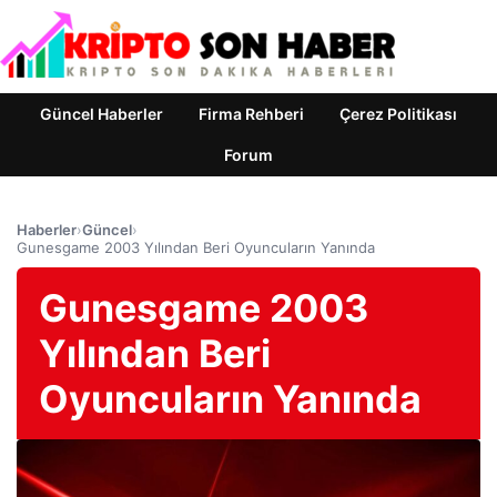
Güncel Haberler
Firma Rehberi
Çerez Politikası
Forum
Haberler
›
Güncel
›
Gunesgame 2003 Yılından Beri Oyuncuların Yanında
Gunesgame 2003
Yılından Beri
Oyuncuların Yanında