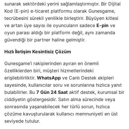
sunarak sektördeki yerini sağlamlaştırmıştır. Bir Dijital
Kod (E-pin) e-ticaret platformu olarak Gunesgame,
tecrübesini sürekli yenilikle birleştirir. Büyüyen kitlesi
ve artan üye sayısı ile oyuncuların sadece
E-pin
ve
oyun parası aldığı bir platform değil, aynı zamanda
güvendiği bir partner haline gelmiştir.
Hızlı İletişim Kesintisiz Çözüm
Gunesgame’i rakiplerinden ayıran en önemli
özelliklerden biri, müşteri hizmetlerindeki
erişilebilirliktir.
WhatsApp
ve Canlı Destek ekipleri
sayesinde, kullanıcılar soru ve sorunlarına hızlıca yanıt
bulabilirler. Bu
7 Gün 24 Saat
aktif destek, kurumsal bir
ciddiyetin göstergesidir. Satın alma sürecinde veya
sonrasında yaşanabilecek her türlü sorun, hızlıca
çözüme kavuşturularak kullanıcı memnuniyeti en üst
seviyede tutulur.