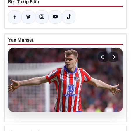
Bizi Takip Edin
Yan Manşet
05.08.2026
Sörloth Transfer Yarışında Fenerbahçe