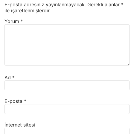
E-posta adresiniz yayınlanmayacak.
Gerekli alanlar
*
ile işaretlenmişlerdir
Yorum
*
Ad
*
E-posta
*
İnternet sitesi