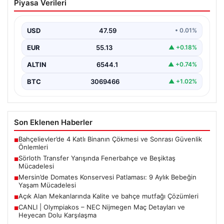
Piyasa Verileri
ve Beşiktaş Mücadelesi
Türkiye’de transfer dönemi yoğun bir rekabet ortamına
sahne olurken, Süper Lig’in iki büyük devi,…
USD
47.59
• 0.01%
EUR
55.13
▲ +0.18%
ALTIN
6544.1
▲ +0.74%
BTC
3069466
▲ +1.02%
Son Eklenen Haberler
Bahçelievler’de 4 Katlı Binanın Çökmesi ve Sonrası Güvenlik
■
Önlemleri
Sörloth Transfer Yarışında Fenerbahçe ve Beşiktaş
■
Mücadelesi
Mersin’de Domates Konservesi Patlaması: 9 Aylık Bebeğin
■
Yaşam Mücadelesi
Açık Alan Mekanlarında Kalite ve bahçe mutfağı Çözümleri
■
CANLI | Olympiakos – NEC Nijmegen Maç Detayları ve
■
Heyecan Dolu Karşılaşma