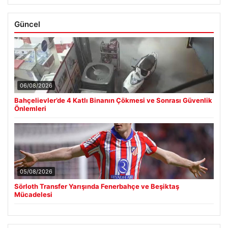
Güncel
06/08/2026
Bahçelievler’de 4 Katlı Binanın Çökmesi ve Sonrası Güvenlik
Önlemleri
05/08/2026
Sörloth Transfer Yarışında Fenerbahçe ve Beşiktaş
Mücadelesi