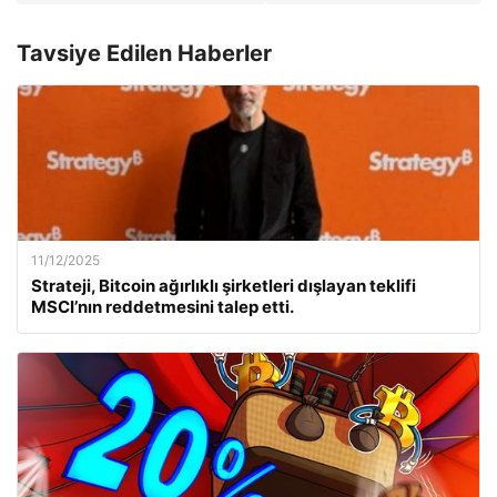
Tavsiye Edilen Haberler
11/12/2025
Strateji, Bitcoin ağırlıklı şirketleri dışlayan teklifi
MSCI’nın reddetmesini talep etti.