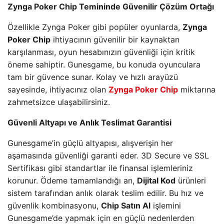
Zynga Poker Chip Temininde Güvenilir Çözüm Ortağı
Özellikle Zynga Poker gibi popüler oyunlarda,
Zynga
Poker Chip
ihtiyacının güvenilir bir kaynaktan
karşılanması, oyun hesabınızın güvenliği için kritik
öneme sahiptir. Gunesgame, bu konuda oyunculara
tam bir güvence sunar. Kolay ve hızlı arayüzü
sayesinde, ihtiyacınız olan
Zynga Poker Chip
miktarına
zahmetsizce ulaşabilirsiniz.
Güvenli Altyapı ve Anlık Teslimat Garantisi
Gunesgame’in güçlü altyapısı, alışverişin her
aşamasında güvenliği garanti eder. 3D Secure ve SSL
Sertifikası gibi standartlar ile finansal işlemleriniz
korunur. Ödeme tamamlandığı an,
Dijital Kod
ürünleri
sistem tarafından anlık olarak teslim edilir. Bu hız ve
güvenlik kombinasyonu,
Chip Satın Al
işlemini
Gunesgame’de yapmak için en güçlü nedenlerden