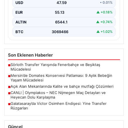
evlerin en önemli alanlarından biri haline gelmiştir.
USD
47.59
• 0.01%
Yeşille…
EUR
55.13
▲ +0.18%
ALTIN
6544.1
▲ +0.74%
BTC
3069466
▲ +1.02%
Son Eklenen Haberler
Sörloth Transfer Yarışında Fenerbahçe ve Beşiktaş
■
Mücadelesi
Mersin’de Domates Konservesi Patlaması: 9 Aylık Bebeğin
■
Yaşam Mücadelesi
Açık Alan Mekanlarında Kalite ve bahçe mutfağı Çözümleri
■
CANLI | Olympiakos – NEC Nijmegen Maç Detayları ve
■
Heyecan Dolu Karşılaşma
Galatasaray’da Victor Osimhen Endişesi: Yine Transfer
■
Rüzgarları
Güncel