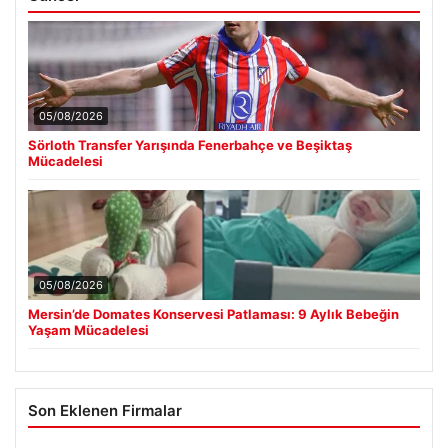
05/08/2026
Sörloth Transfer Yarışında Fenerbahçe ve Beşiktaş
Mücadelesi
05/08/2026
Mersin’de Domates Konservesi Patlaması: 9 Aylık Bebeğin
Yaşam Mücadelesi
Son Eklenen Firmalar