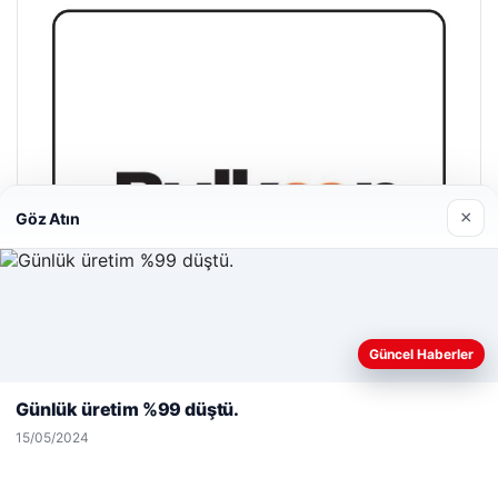
×
Göz Atın
Web sitemizi nasıl kullandığınızı daha iyi anlayabilmek,
Güncel Haberler
deneyiminizi kişiselleştirmek ve geliştirmek amacıyla çerezler
kullanıyoruz.
Çerez Politikamız
Günlük üretim %99 düştü.
Reddet
Kabul Et
15/05/2024
Bulkoon Toptan Ayakkabı
03/05/2026