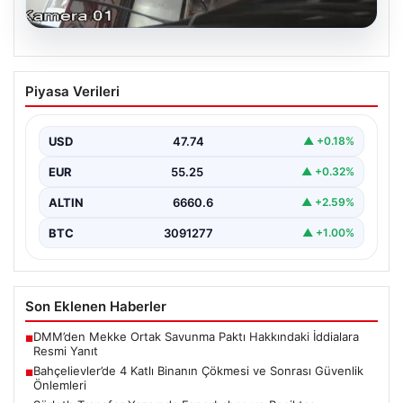
06.08.2026
Bahçelievler’de 4 Katlı Binanın Çökmesi
Piyasa Verileri
ve Sonrası Güvenlik Önlemleri
Bahçelievler ilçesinde, gece saatlerinde yaşanan olay,
bölge sakinleri ve yetkilileri korkutan anlara sahne oldu.
USD
47.74
▲ +0.18%
…
EUR
55.25
▲ +0.32%
ALTIN
6660.6
▲ +2.59%
BTC
3091277
▲ +1.00%
Son Eklenen Haberler
DMM’den Mekke Ortak Savunma Paktı Hakkındaki İddialara
■
Resmi Yanıt
Bahçelievler’de 4 Katlı Binanın Çökmesi ve Sonrası Güvenlik
■
Önlemleri