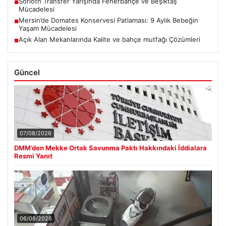
Sörloth Transfer Yarışında Fenerbahçe ve Beşiktaş
■
Mücadelesi
Mersin’de Domates Konservesi Patlaması: 9 Aylık Bebeğin
■
Yaşam Mücadelesi
Açık Alan Mekanlarında Kalite ve bahçe mutfağı Çözümleri
■
Güncel
07/08/2026
DMM’den Mekke Ortak Savunma Paktı Hakkındaki İddialara
Resmi Yanıt
06/08/2026