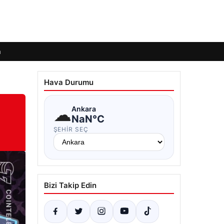
m
Hava Durumu
☁
Ankara
NaN°C
ŞEHIR SEÇ
Bizi Takip Edin