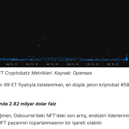
 Cryptobatz Metrikleri. Kaynak: Opensea
ı 99 ET fiyatıyla listelenirken, en düşük jeton kriptobat #5
ında 2.82 milyar dolar faiz
men, Osbourne'deki NFT'deki son artış, endüstri liderlerini
 pazarının toparlanmasının bir işareti olabilir.