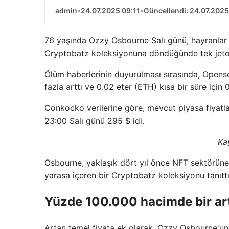
admin
•
24.07.2025 09:11
•
Güncellendi: 24.07.2025
76 yaşında Ozzy Osbourne Salı günü, hayranlar a
Cryptobatz koleksiyonuna döndüğünde tek jeton 
Ölüm haberlerinin duyurulması sırasında, Opens
fazla arttı ve 0.02 eter (ETH) kısa bir süre için
Conkocko verilerine göre, mevcut piyasa fiyatla
23:00 Salı günü 295 $ idi.
Ka
Osbourne, yaklaşık dört yıl önce NFT sektörüne ta
yarasa içeren bir Cryptobatz koleksiyonu tanıttı
Yüzde 100.000 hacimde bir art
Artan temel fiyata ek olarak, Ozzy Osbourne'un