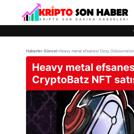
Haberler
›
Güncel
›
Heavy metal efsanesi Ozzy Osbourne’un v
Heavy metal efsanes
CryptoBatz NFT satı