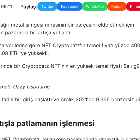
Paylaş:
 09:11
Twitter
Facebook
WhatsApp
Reddit
Pinte
ğır metal simgesi mirasının bir parçasını elde etmek için
pazarında bir artışa yol açtı.
ea verilerine göre NFT Cryptobatz'ın temel fiyatı yüzde 40
 0.08 ETH'ye yükseldi.
rında bir Cryptobatz NFT'nin en yüksek temel fiyatı Salı g
ynak:
Ozzy Osbourne
rihi bir giriş başlattı ve Aralık 2021'de 9.666 benzersiz dij
.
ışla patlamanın işlenmesi
 NFT Cryptobatz, müzakere hacimlerinde dramatik bir artış