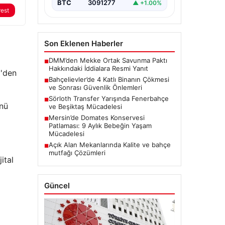
BTC
3091277
▲ +1.00%
rest
Son Eklenen Haberler
DMM’den Mekke Ortak Savunma Paktı
■
Hakkındaki İddialara Resmi Yanıt
0'den
Bahçelievler’de 4 Katlı Binanın Çökmesi
■
ve Sonrası Güvenlik Önlemleri
Sörloth Transfer Yarışında Fenerbahçe
■
ünü
ve Beşiktaş Mücadelesi
Mersin’de Domates Konservesi
■
Patlaması: 9 Aylık Bebeğin Yaşam
Mücadelesi
Açık Alan Mekanlarında Kalite ve bahçe
■
mutfağı Çözümleri
ital
Güncel