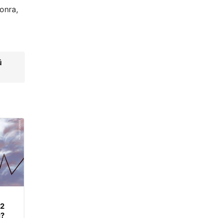
onra,
ü
62
i?