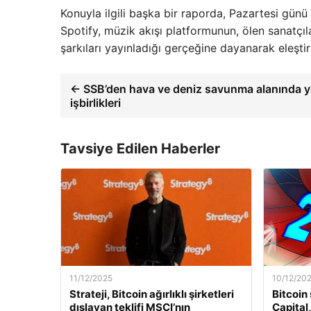
Konuyla ilgili başka bir raporda, Pazartesi gün
Spotify, müzik akışı platformunun, ölen sanatçıla
şarkıları yayınladığı gerçeğine dayanarak eleştiri
← SSB’den hava ve deniz savunma alanında ye
işbirlikleri
Tavsiye Edilen Haberler
11/12/2025
10/12/20
Strateji, Bitcoin ağırlıklı şirketleri
Bitcoin
dışlayan teklifi MSCI’nın
Capital