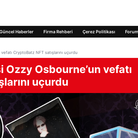
Güncel Haberler
Firma Rehberi
Çerez Politikası
Foru
efatı CryptoBatz NFT satışlarını uçurdu
i Ozzy Osbourne’un vefatı
şlarını uçurdu