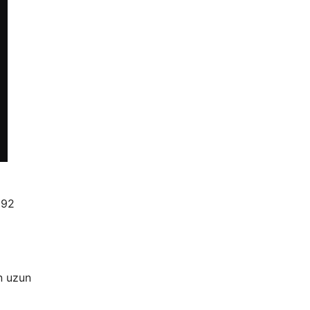
892
n uzun