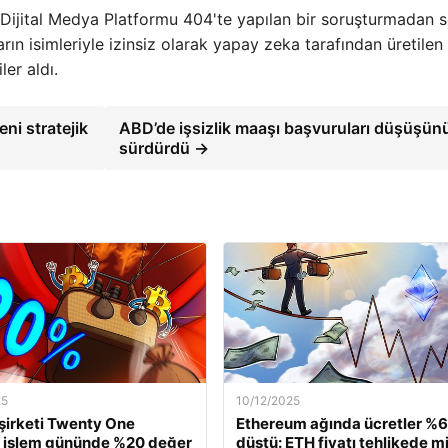
ü Dijital Medya Platformu 404'te yapılan bir soruşturmadan s
rın isimleriyle izinsiz olarak yapay zeka tarafından üretilen
ler aldı.
ni stratejik
ABD’de işsizlik maaşı başvuruları düşüşün
sürdürdü →
25
10/12/2025
 şirketi Twenty One
Ethereum ağında ücretler %
, işlem gününde %20 değer
düştü: ETH fiyatı tehlikede m