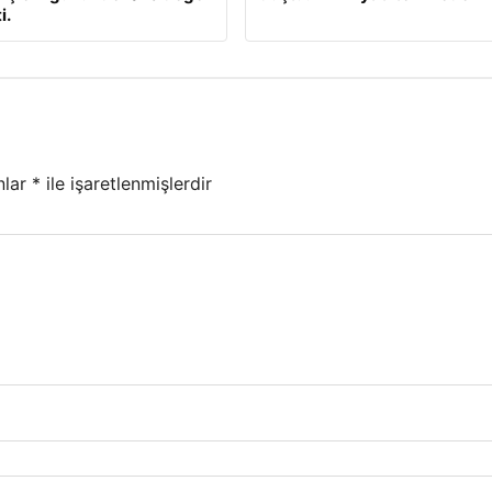
i.
nlar
*
ile işaretlenmişlerdir