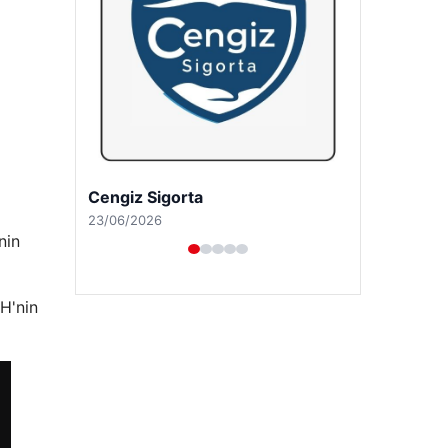
Hastaş Beton
26/05/2026
nin
H'nin