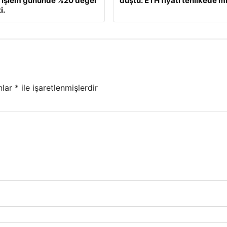
, işlem gününde %20 değer
düştü: ETH fiyatı tehlikede m
i.
nlar
*
ile işaretlenmişlerdir