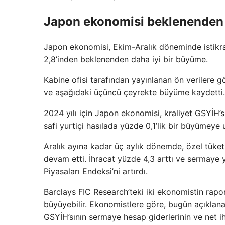
Japon ekonomisi beklenenden 
Japon ekonomisi, Ekim-Aralık döneminde istikrar
2,8’inden beklenenden daha iyi bir büyüme.
Kabine ofisi tarafından yayınlanan ön verilere
ve aşağıdaki üçüncü çeyrekte büyüme kaydetti.
2024 yılı için Japon ekonomisi, kraliyet GSYİH’s
safi yurtiçi hasılada yüzde 0,1’lik bir büyümeye u
Aralık ayına kadar üç aylık dönemde, özel tüke
devam etti. İhracat yüzde 4,3 arttı ve sermaye y
Piyasaları Endeksi’ni artırdı.
Barclays FIC Research’teki iki ekonomistin rap
büyüyebilir. Ekonomistlere göre, bugün açıklana
GSYİH’sının sermaye hesap giderlerinin ve net ihr