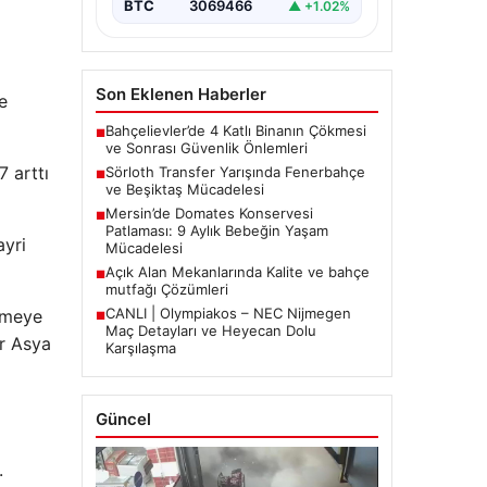
BTC
3069466
▲ +1.02%
Son Eklenen Haberler
e
Bahçelievler’de 4 Katlı Binanın Çökmesi
■
ve Sonrası Güvenlik Önlemleri
 arttı
Sörloth Transfer Yarışında Fenerbahçe
■
ve Beşiktaş Mücadelesi
Mersin’de Domates Konservesi
■
Patlaması: 9 Aylık Bebeğin Yaşam
ayri
Mücadelesi
Açık Alan Mekanlarında Kalite ve bahçe
■
mutfağı Çözümleri
CANLI | Olympiakos – NEC Nijmegen
yümeye
■
Maç Detayları ve Heyecan Dolu
er Asya
Karşılaşma
Güncel
.