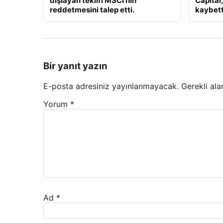
dışlayan teklifi MSCI’nın
Capital
reddetmesini talep etti.
kaybett
Bir yanıt yazın
E-posta adresiniz yayınlanmayacak.
Gerekli ala
Yorum
*
Ad
*