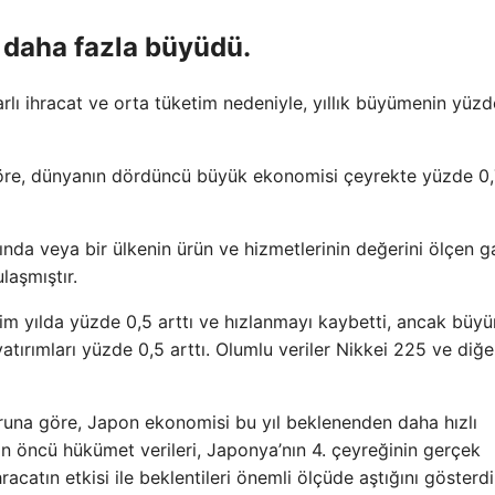
daha fazla büyüdü.
lı ihracat ve orta tüketim nedeniyle, yıllık büyümenin yüzd
 göre, dünyanın dördüncü büyük ekonomisi çeyrekte yüzde 0,7
ında veya bir ülkenin ürün ve hizmetlerinin değerini ölçen g
laşmıştır.
tim yılda yüzde 0,5 arttı ve hızlanmayı kaybetti, ancak bü
atırımları yüzde 0,5 arttı. Olumlu veriler Nikkei 225 ve diğ
oruna göre, Japon ekonomisi bu yıl beklenenden daha hızlı
n öncü hükümet verileri, Japonya’nın 4. çeyreğinin gerçek
acatın etkisi ile beklentileri önemli ölçüde aştığını gösterdi