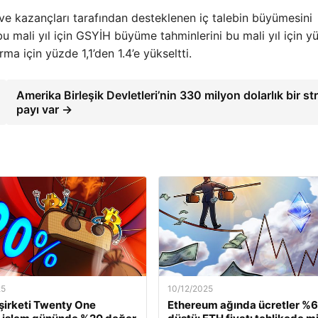
 ve kazançları tarafından desteklenen iç talebin büyümesini
bu mali yıl için GSYİH büyüme tahminlerini bu mali yıl için y
rma için yüzde 1,1’den 1.4’e yükseltti.
Amerika Birleşik Devletleri’nin 330 milyon dolarlık bir str
payı var →
25
10/12/2025
 şirketi Twenty One
Ethereum ağında ücretler %