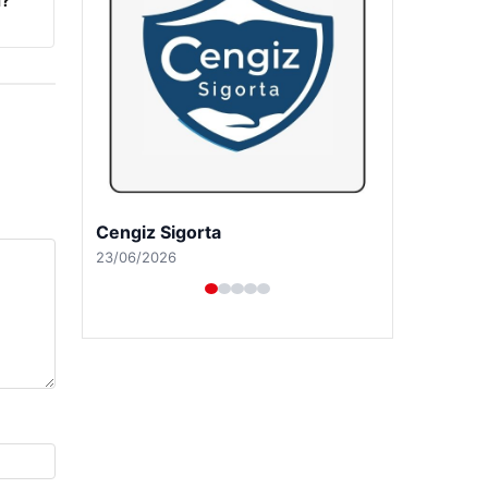
i?
Hastaş Beton
26/05/2026