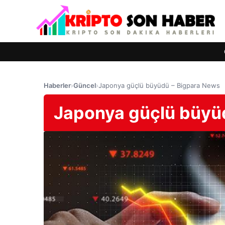
Haberler
›
Güncel
›
Japonya güçlü büyüdü – Bigpara News
Japonya güçlü büyü