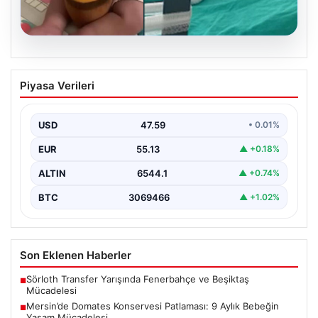
05.08.2026
Mersin’de Domates Konservesi
Piyasa Verileri
Patlaması: 9 Aylık Bebeğin Yaşam
Mücadelesi
USD
47.59
• 0.01%
Mersin’de yaşanan korkutucu bir olay, bir bebeğin
hayatını derinden etkiledi. 19 Eylül 2023 tarihinde…
EUR
55.13
▲ +0.18%
ALTIN
6544.1
▲ +0.74%
BTC
3069466
▲ +1.02%
Son Eklenen Haberler
Sörloth Transfer Yarışında Fenerbahçe ve Beşiktaş
■
Mücadelesi
Mersin’de Domates Konservesi Patlaması: 9 Aylık Bebeğin
■
Yaşam Mücadelesi