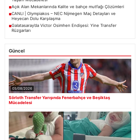
Açık Alan Mekanlarında Kalite ve bahçe mutfağı Çözümleri
■
CANLI | Olympiakos – NEC Nijmegen Maç Detayları ve
■
Heyecan Dolu Karşılaşma
Galatasaray’da Victor Osimhen Endişesi: Yine Transfer
■
Rüzgarları
Güncel
05/08/2026
Sörloth Transfer Yarışında Fenerbahçe ve Beşiktaş
Mücadelesi