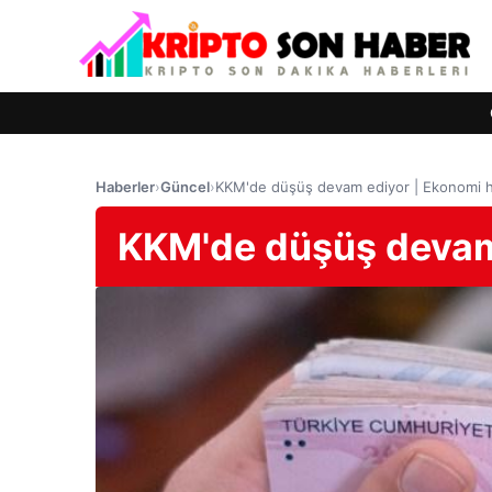
Haberler
›
Güncel
›
KKM'de düşüş devam ediyor | Ekonomi h
KKM'de düşüş devam 