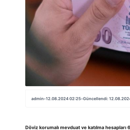
admin
•
12.08.2024 02:25
•
Güncellendi: 12.08.202
Döviz korumalı mevduat ve katılma hesapları 67