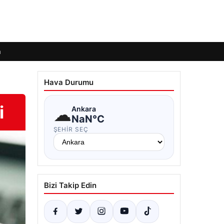
m
Hava Durumu
i
☁
Ankara
NaN°C
ŞEHIR SEÇ
Bizi Takip Edin