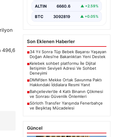
Dijital ortamında insanların seviyeli
bir şekilde iletişim kurması ciddi
ALTIN
6660.6
▲ +2.59%
bir değer barındırmaktadır. Halen
pek…
BTC
3092819
▲ +0.05%
rilyon
Son Eklenen Haberler
on 496,6
34 Yıl Sonra Tüp Bebek Başarısı Yaşayan
■
Doğan Ailesi’ne Bakanlıktan Yeni Destek
Kelebek sohbet platformu İle Dijital
■
İletişimin Seviyeli Adresi Ve Sohbet
Deneyimi
DMM’den Mekke Ortak Savunma Paktı
■
Hakkındaki İddialara Resmi Yanıt
Bahçelievler’de 4 Katlı Binanın Çökmesi
■
ve Sonrası Güvenlik Önlemleri
Sörloth Transfer Yarışında Fenerbahçe
■
ve Beşiktaş Mücadelesi
Güncel