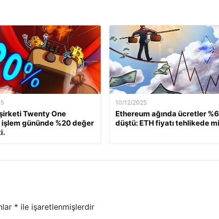
25
10/12/2025
 şirketi Twenty One
Ethereum ağında ücretler %
, işlem gününde %20 değer
düştü: ETH fiyatı tehlikede m
i.
nlar
*
ile işaretlenmişlerdir