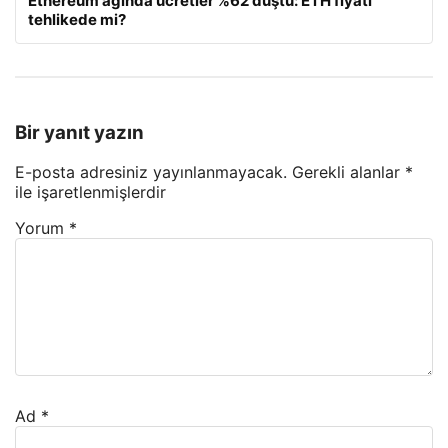
Ethereum ağında ücretler %62 düştü: ETH fiyatı
tehlikede mi?
Bir yanıt yazın
E-posta adresiniz yayınlanmayacak.
Gerekli alanlar
*
ile işaretlenmişlerdir
Yorum
*
Ad
*