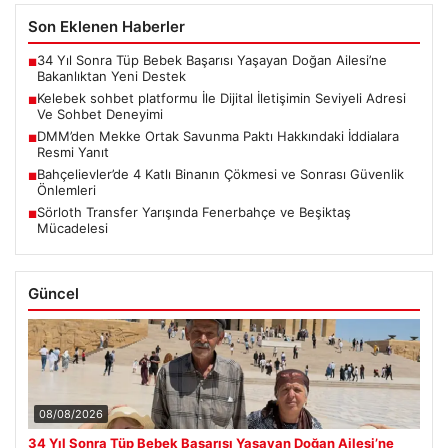
Son Eklenen Haberler
34 Yıl Sonra Tüp Bebek Başarısı Yaşayan Doğan Ailesi’ne
■
Bakanlıktan Yeni Destek
Kelebek sohbet platformu İle Dijital İletişimin Seviyeli Adresi
■
Ve Sohbet Deneyimi
DMM’den Mekke Ortak Savunma Paktı Hakkındaki İddialara
■
Resmi Yanıt
Bahçelievler’de 4 Katlı Binanın Çökmesi ve Sonrası Güvenlik
■
Önlemleri
Sörloth Transfer Yarışında Fenerbahçe ve Beşiktaş
■
Mücadelesi
Güncel
08/08/2026
34 Yıl Sonra Tüp Bebek Başarısı Yaşayan Doğan Ailesi’ne