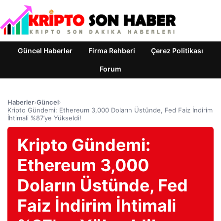
Güncel Haberler
Firma Rehberi
Çerez Politikası
Forum
Haberler
›
Güncel
›
Kripto Gündemi: Ethereum 3,000 Doların Üstünde, Fed Faiz İndirim
İhtimali %87’ye Yükseldi!
Kripto Gündemi:
Ethereum 3,000
Doların Üstünde, Fed
Faiz İndirim İhtimali