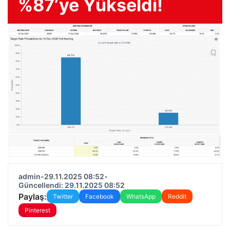
%87’ye Yükseldi!
admin
•
29.11.2025 08:52
•
Güncellendi: 29.11.2025 08:52
Paylaş:
Twitter
Facebook
WhatsApp
Reddit
Pinterest