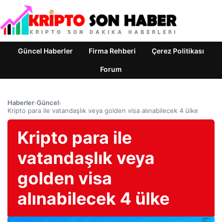
Güncel Haberler
Firma Rehberi
Çerez Politikası
Forum
Haberler
›
Güncel
›
Kripto para ile vatandaşlık veya golden visa alınabilecek 4 ülke
Kripto para ile
vatandaşlık veya
golden visa
alınabilecek 4 ülke