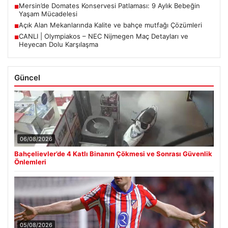
Mersin’de Domates Konservesi Patlaması: 9 Aylık Bebeğin
■
Yaşam Mücadelesi
Açık Alan Mekanlarında Kalite ve bahçe mutfağı Çözümleri
■
CANLI | Olympiakos – NEC Nijmegen Maç Detayları ve
■
Heyecan Dolu Karşılaşma
Güncel
06/08/2026
Bahçelievler’de 4 Katlı Binanın Çökmesi ve Sonrası Güvenlik
Önlemleri
05/08/2026