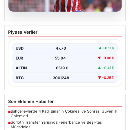
05.08.2026
Sörloth Transfer Yarışında Fenerbahçe
Piyasa Verileri
ve Beşiktaş Mücadelesi
Türkiye’de transfer dönemi yoğun bir rekabet ortamına
sahne olurken, Süper Lig’in iki büyük devi,…
USD
47.70
▲ +0.11%
EUR
55.04
▼ -0.06%
ALTIN
6519.0
▲ +0.41%
BTC
3061248
▼ -0.25%
Son Eklenen Haberler
Bahçelievler’de 4 Katlı Binanın Çökmesi ve Sonrası Güvenlik
■
Önlemleri
Sörloth Transfer Yarışında Fenerbahçe ve Beşiktaş
■
Mücadelesi