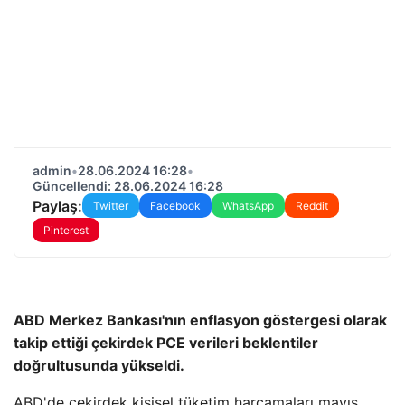
admin
•
28.06.2024 16:28
•
Güncellendi: 28.06.2024 16:28
Paylaş:
Twitter
Facebook
WhatsApp
Reddit
Pinterest
ABD Merkez Bankası'nın enflasyon göstergesi olarak
takip ettiği çekirdek PCE verileri beklentiler
doğrultusunda yükseldi.
ABD'de çekirdek kişisel tüketim harcamaları mayıs